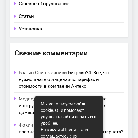
Сетевое оборудование
Статьи
Установка
Свежие комментарии
Брагин Осип
к записи
Битрикс24: Всё, что
нужно знать о лицензиях, тарифах и
стоимости в компании Айтекс
Медведева Амалия
к записи
Основные
Мы используем файлы
инструменты для создания серверов в
cookie. Они помогают
домашних условиях
улучшать сайт и делать его
удобнее.
Фокина Нева
к записи
Как выбрать
Нажимая «Принять», вы
правильный модем для домашнего интернета?
соглашаетесь с их