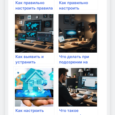
Как правильно
Как правильно
настроить правила
настроить
отклонения угроз в
родительский
домашней сети:
контроль в сети:
полный гид
пошаговое
руководство для
безопасного
интернета дома
Как выявить и
Что делать при
устранить
подозрении на
уязвимости в
взлом домашней
домашней сети:
сети: пошаговая
полный гид для
инструкция для
безопасного
безопасного
интернет-
интернета
пространства
Как настроить
Что такое