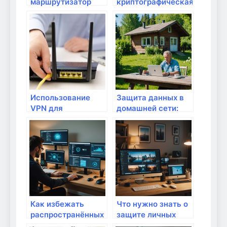
маршрутизатор
криптографическая
для безопасности
защита и как ее
домашней сети
применять дома:
простое
руководство для
безопасного
интернета
Использование
Защита данных в
VPN для
домашней сети:
безопасного
ваш личный гайд
удаленного
доступа к
домашней сети
Как избежать
Что нужно знать о
распространённых
защите личных
ошибок при
устройств от