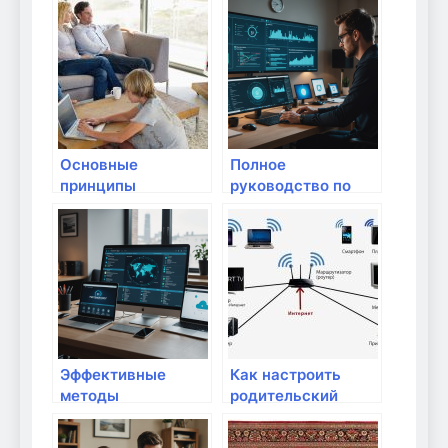
настройке
киберпреступников:
домашней сети:
полный гид для
полный гид для
безопасного дома
успешного
подключения
Основные
Полное
принципы
руководство по
безопасности в
организации
домашней сети
безопасного
удаленного
управления
домашней сетью
Эффективные
Как настроить
методы
родительский
обнаружения и
контроль в
устранения
домашней сети?