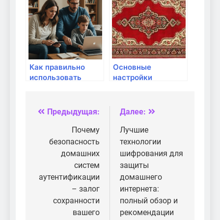
вредоносных
скриптов в
домашней сети:
полный гид
Как правильно
Основные
использовать
настройки
родительский
безопасности для
контроль и его
домашней сети
настройка: советы
Предыдущая:
Далее:
Навигация
для безопасного
интернет-доступа
по
Почему
Лучшие
безопасность
технологии
записям
домашних
шифрования для
систем
защиты
аутентификации
домашнего
– залог
интернета:
сохранности
полный обзор и
вашего
рекомендации