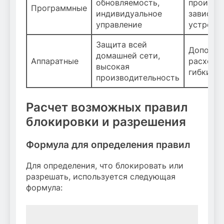
обновляемость,
произво
Программные
индивидуальное
зависит 
управление
устройс
Защита всей
Дополни
домашней сети,
Аппаратные
расходы
высокая
гибкие 
производительность
Расчет возможных правил
блокировки и разрешения
Формула для определения правил
Для определения, что блокировать или
разрешать, используется следующая
формула: