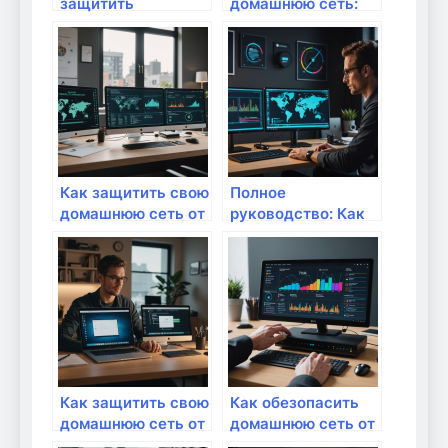
защитить
домашнюю сеть:
домашнюю сеть от
шаги к идеальному
SMTP-спама:
Wi-Fi
практические
советы и лучшие
практики
Как защитить свою
Полное
домашнюю сеть от
руководство: Как
автоматизированных
настроить
атак: полное
домашнюю сеть
руководство
для максимальной
защиты от угроз
Как защитить свою
Как обезопасить
домашнюю сеть от
домашнюю сеть от
вредоносных
внешних атак: