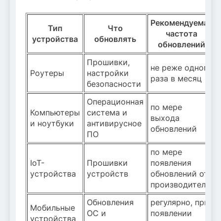
Рекомендуемая
Тип
Что
частота
устройства
обновлять
обновлений
Прошивки,
не реже одного
Роутеры
настройки
раза в месяц
безопасности
Операционная
по мере
Компьютеры
система и
выхода
и ноутбуки
антивирусное
обновлений
ПО
по мере
IoT-
Прошивки
появления
устройства
устройств
обновлений от
производителя
Обновления
регулярно, при
Мобильные
ОС и
появлении
устройства