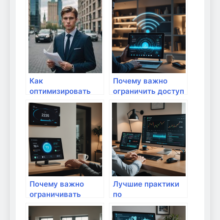
программ и
практические
вредоносных
настройки
сайтов: пошаговое
маршрутизатора
руководство
Как
Почему важно
оптимизировать
ограничить доступ
свою домашнюю
сторонних
Wi-Fi сеть для
устройств к
учебы?
вашему Wi-Fi:
защищайте
домашний
интернет от угроз
Почему важно
Лучшие практики
ограничивать
по
возможности IoT
предотвращению
устройств в сети:
кражи личных