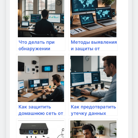
безопасные
данных через
советы для
домашнюю сеть
современного
дома
Что делать при
Методы выявления
обнаружении
и защиты от
вторжения в
ботнетов в
домашнюю сеть:
домашней сети:
пошаговое
современные
руководство по
подходы и
обеспечению
практические
безопасности
советы
Как защитить
Как предотвратить
домашнюю сеть от
утечку данных
несанкционированного
через
подключения
несогласованные
чужих устройств
устройства: