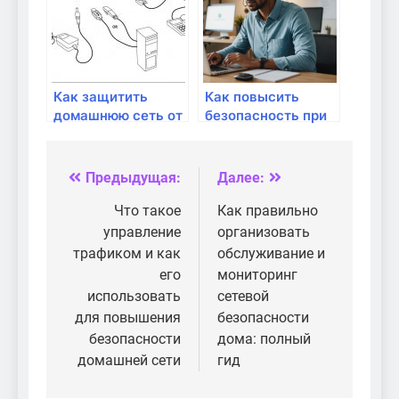
практические
советы и решения
Как защитить
Как повысить
домашнюю сеть от
безопасность при
взлома
онлайн-учебе и
дистанционной
работе:
Предыдущая:
Далее:
Навигация
практические
советы
по
Что такое
Как правильно
управление
организовать
записям
трафиком и как
обслуживание и
его
мониторинг
использовать
сетевой
для повышения
безопасности
безопасности
дома: полный
домашней сети
гид