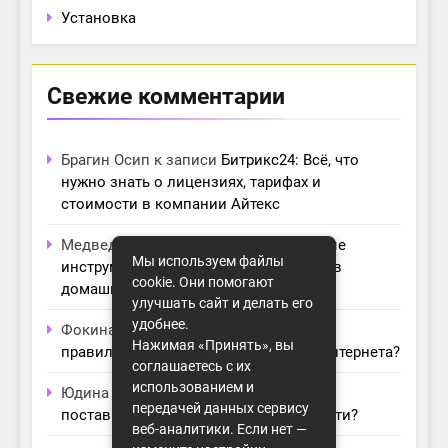
Установка
Свежие комментарии
Брагин Осип
к записи
Битрикс24: Всё, что
нужно знать о лицензиях, тарифах и
стоимости в компании Айтекс
Медведева Амалия
к записи
Основные
Мы используем файлы
инструменты для создания серверов в
cookie. Они помогают
домашних условиях
улучшать сайт и делать его
удобнее.
Фокина Нева
к записи
Как выбрать
Нажимая «Принять», вы
правильный модем для домашнего интернета?
соглашаетесь с их
использованием и
Юдина Ивона
к записи
Проблемы с
передачей данных сервису
поставщиками интернета: как их обойти?
веб-аналитики. Если нет —