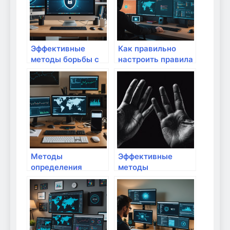
Эффективные
Как правильно
методы борьбы с
настроить правила
вредоносным ПО в
отклонения угроз в
домашней сети:
домашней сети:
защита и
полный гид
профилактика
Методы
Эффективные
определения
методы
подозрительной
устранения
активности в
проблемы с Wi-Fi
домашней сети:
защита ваших
данных и