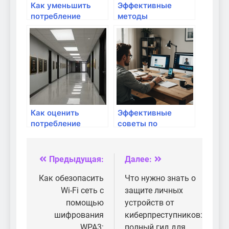
Как уменьшить
Эффективные
потребление
методы
трафика в
продвижения
домашней сети?
сайтов: Результат
за 5 дней
Как оценить
Эффективные
потребление
советы по
трафика в
предотвращению
домашней сети?
кражи данных при
использовании
Предыдущая:
Далее:
Навигация
домашних
устройств
по
Как обезопасить
Что нужно знать о
Wi-Fi сеть с
защите личных
записям
помощью
устройств от
шифрования
киберпреступников:
WPA3:
полный гид для