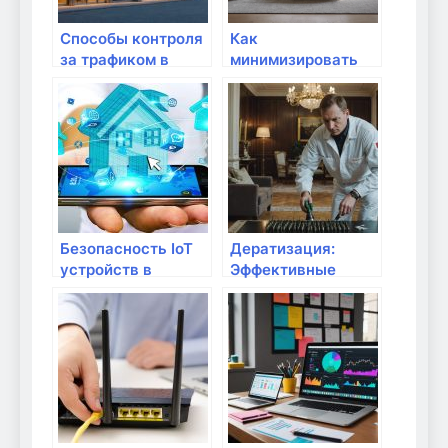
Способы контроля
Как
за трафиком в
минимизировать
домашней сети
помехи в
домашней сети:
методы и советы
Безопасность IoT
Дератизация:
устройств в
Эффективные
домашней сети
методы борьбы с
грызунами в
Москве |
Атмосфера