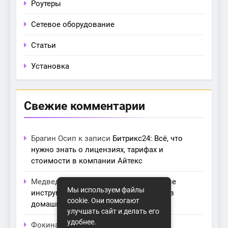
Роутеры
Сетевое оборудование
Статьи
Установка
Свежие комментарии
Брагин Осип
к записи
Битрикс24: Всё, что
нужно знать о лицензиях, тарифах и
стоимости в компании Айтекс
Медведева Амалия
к записи
Основные
Мы используем файлы
инструменты для создания серверов в
cookie. Они помогают
домашних условиях
улучшать сайт и делать его
удобнее.
Фокина Нева
к записи
Как выбрать