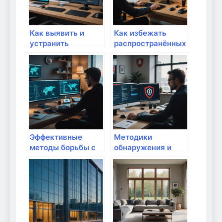
устройств
Как выявить и
Как избежать
устранить
распространённых
уязвимости в
ошибок при
домашней сети:
настройке
полный гид для
домашней сети:
безопасного
полный гид для
интернет-
успешного
пространства
подключения
Эффективные
Методики
методы борьбы с
обнаружения и
кибертравмами на
предотвращения
домашнем
фишинговых атак в
устройстве:
сети: как защитить
защита вашего
домашний
интернет-
интернет
пространства