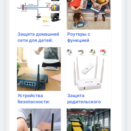
настроить?
Защита домашней
Роутеры с
сети для детей:
функцией
фильтры и
родительского
контроль
контроля: как
работает и как
настроить?
Устройства
Защита
безопасности:
родительского
антивирусы,
контроля и
фильтры и
мониторинга
контроль доступа
активности в сети