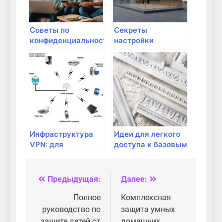
Советы по
Секреты
конфиденциальности
настройки
в Интернете для
родительского
всей семьи:
контроля на
безопасный
роутере
домашний
интернет
Инфраструктура
Идеи для легкого
VPN: для
доступа к базовым
безопасного
сетям для детей
удаленного
доступа
Предыдущая:
Далее:
Навигация
по
Полное
Комплексная
руководство по
защита умных
записям
защите детей от
домашних