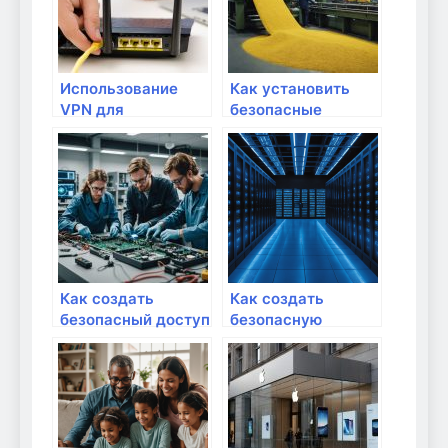
Использование
Как установить
VPN для
безопасные
безопасного
настройки для
удаленного
детей?
доступа к
домашней сети
Как создать
Как создать
безопасный доступ
безопасную
в интернет для
домашнюю сеть
детей?
для детей