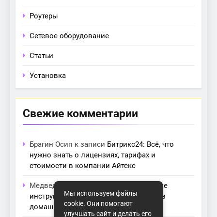
Роутеры
Сетевое оборудование
Статьи
Установка
Свежие комментарии
Брагин Осип
к записи
Битрикс24: Всё, что
нужно знать о лицензиях, тарифах и
стоимости в компании Айтекс
Медведева Амалия
к записи
Основные
Мы используем файлы
инструменты для создания серверов в
cookie. Они помогают
домашних условиях
улучшать сайт и делать его