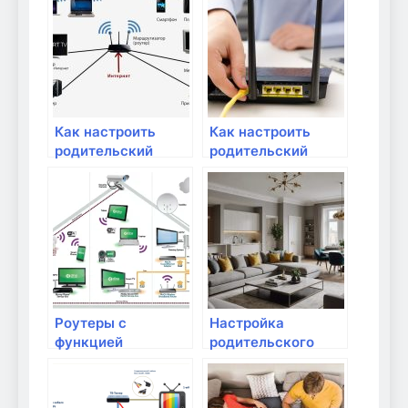
Как настроить
Как настроить
родительский
родительский
контроль в
контроль в Wi-Fi
домашней сети?
Роутеры с
Настройка
функцией
родительского
родительского
контроля в
контроля: как
маршрутизаторе
работает и как