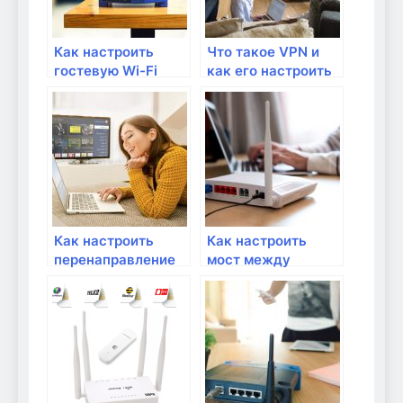
Как настроить
Что такое VPN и
гостевую Wi-Fi
как его настроить
сеть для домашних
на роутере?
гостей?
Как настроить
Как настроить
перенаправление
мост между
портов для
роутерами для
удаленного
увеличения
доступа к сетевым
покрытия Wi-Fi?
устройствам?