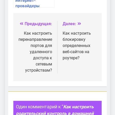
Интернет-
провайдеры
города Волжский
Предыдущая:
Далее:
Навигация
по
Как настроить
Как настроить
перенаправление
блокировку
записям
портов для
определенных
удаленного
веб-сайтов на
доступа к
роутере?
сетевым
устройствам?
Один комментарий к “
Как настроить
родительский контроль в домашней