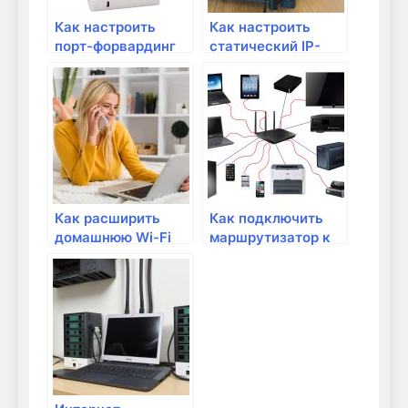
Как настроить
Как настроить
порт-форвардинг
статический IP-
для открытия
адрес на
доступа к сетевым
маршрутизаторе?
приложениям?
Как расширить
Как подключить
домашнюю Wi-Fi
маршрутизатор к
сеть с помощью
домашнему
репитера?
интернету
провайдера?