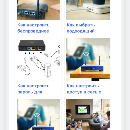
Как настроить
Как выбрать
беспроводное
подходящий
соединение Wi-Fi в
маршрутизатор
домашней сети?
для домашней
сети?
Как настроить
Как настроить
пароль для
доступ в сеть с
беспроводной
помощью мак-
сети?
фильтрации?