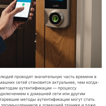
 людей проводят значительную часть времени в
машних сетей становится актуальнее, чем когда-
 методам аутентификации — процессу
одключением к домашней сети или другим
таревшие методы аутентификации могут стать
а злоумышленников к домашней технике и даже