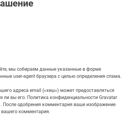
лашение
айте, мы собираем данные указанные в форме
анные user-agent браузера с целью определения спама.
шего адреса email («хеш») может предоставляться
те ли вы его. Политика конфиденциальности Gravatar
cy/ . После одобрения комментария ваше изображение
е вашего комментария.