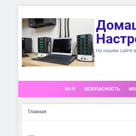
Перейти
к
Домаш
содержимому
Настр
На нашем сайте в
WI-FI
БЕЗОПАСНОСТЬ
МО
Главная