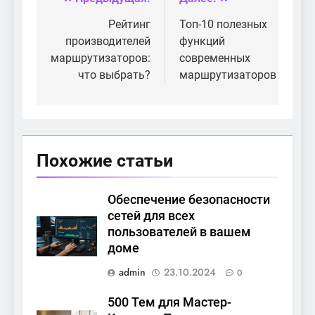
Навигация
домашней сети
по
Рейтинг
Топ-10 полезных
производителей
функций
записям
маршрутизаторов:
современных
что выбрать?
маршрутизаторов
Похожие статьи
Обеспечение безопасности
сетей для всех
пользователей в вашем
доме
admin
23.10.2024
0
500 Тем для Мастер-