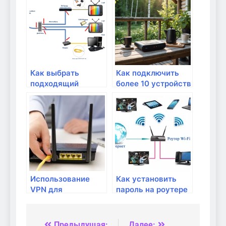
Как выбрать
Как подключить
подходящий
более 10 устройств
роутер для
к домашней сети?
домашней Wi-Fi
сети
Использование
Как установить
VPN для
пароль на роутере
безопасного
для защиты сети?
удаленного
доступа к
Предыдущая:
Далее: