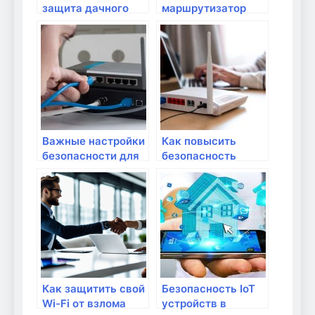
защита дачного
маршрутизатор
Wi-Fi: выбор
для безопасности
роутера и
домашней сети
настройки для
обеспечения
безопасности
Важные настройки
Как повысить
безопасности для
безопасность
домашнего Wi-Fi
домашней Wi-Fi
сети с помощью
роутера?
Как защитить свой
Безопасность IoT
Wi-Fi от взлома
устройств в