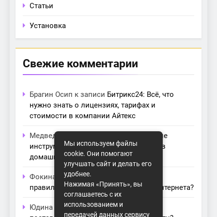
Статьи
Установка
Свежие комментарии
Брагин Осип
к записи
Битрикс24: Всё, что
нужно знать о лицензиях, тарифах и
стоимости в компании Айтекс
Медведева Амалия
к записи
Основные
Мы используем файлы
инструменты для создания серверов в
cookie. Они помогают
домашних условиях
улучшать сайт и делать его
удобнее.
Фокина Нева
к записи
Как выбрать
Нажимая «Принять», вы
правильный модем для домашнего интернета?
соглашаетесь с их
использованием и
Юдина Ивона
к записи
Проблемы с
передачей данных сервису