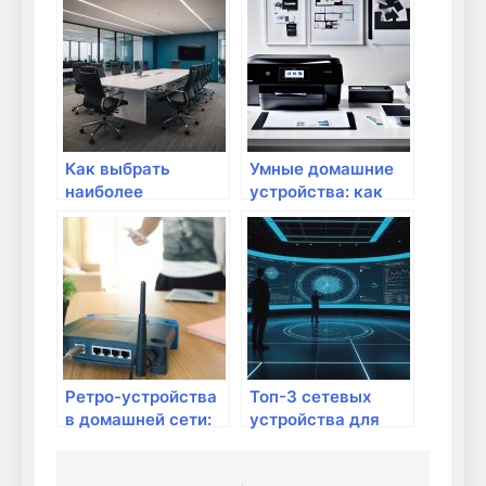
интернета?
защитой от
перегрева?
Как выбрать
Умные домашние
наиболее
устройства: как
эффективные
выбрать
устройства для
правильный
интернета?
маршрутизатор
Ретро-устройства
Топ-3 сетевых
в домашней сети:
устройства для
сохранить ли
удаленной работы
старый