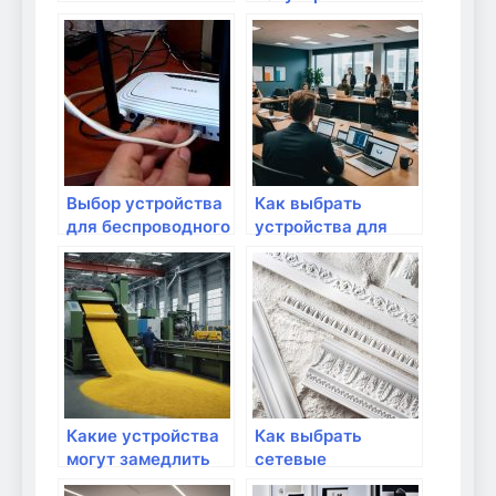
общественном
устройств для
месте
обработки видео в
сети
Выбор устройства
Как выбрать
для беспроводного
устройства для
вывода
умножения
изображения
скорости
интернета
Какие устройства
Как выбрать
могут замедлить
сетевые
скорость
устройства с