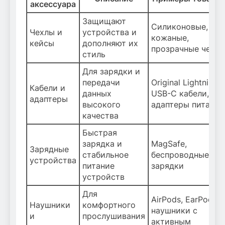
аксессуара
Защищают
Силиконовые,
Чехлы и
устройства и
кожаные,
кейсы
дополняют их
прозрачные чехл
стиль
Для зарядки и
передачи
Original Lightning,
Кабели и
данных
USB-C кабели,
адаптеры
высокого
адаптеры питания
качества
Быстрая
зарядка и
MagSafe,
Зарядные
стабильное
беспроводные
устройства
питание
зарядки
устройств
Для
AirPods, EarPods,
Наушники
комфортного
наушники с
и
прослушивания
активным