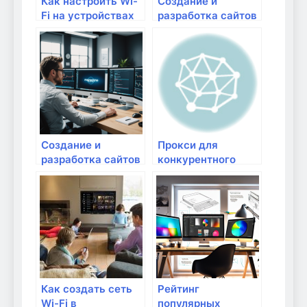
Как настроить Wi-
Создание и
Fi на устройствах
разработка сайтов
Apple (iPhone, iPad,
под ключ от
MacBook)
Halikov Studio —
надежный партнер
в Уфе
Создание и
Прокси для
разработка сайтов
конкурентного
под ключ от веб-
анализа —
студии Halikov
мониторинг цен,
Studio: качество и
акций и карточек
инновации с 2009
товаров по
года
расписанию
Как создать сеть
Рейтинг
Wi-Fi в
популярных