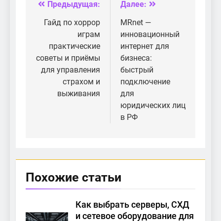
маршрутизатор?
Предыдущая:
Далее:
Навигация
по
Гайд по хоррор
MRnet —
играм
инновационный
записям
практические
интернет для
советы и приёмы
бизнеса:
для управления
быстрый
страхом и
подключение
выживания
для
юридических лиц
в РФ
Похожие статьи
Как выбрать серверы, СХД
и сетевое оборудование для