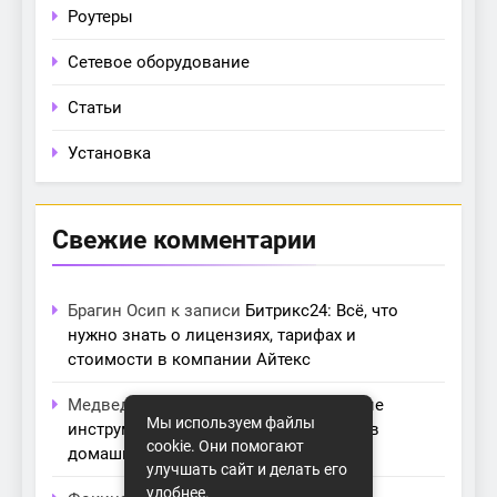
Роутеры
Сетевое оборудование
Статьи
Установка
Свежие комментарии
Брагин Осип
к записи
Битрикс24: Всё, что
нужно знать о лицензиях, тарифах и
стоимости в компании Айтекс
Медведева Амалия
к записи
Основные
Мы используем файлы
инструменты для создания серверов в
cookie. Они помогают
домашних условиях
улучшать сайт и делать его
удобнее.