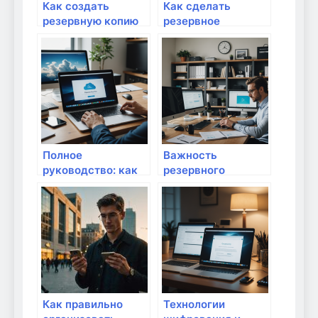
Как создать
Как сделать
резервную копию
резервное
данных в
копирование
домашней сети?
настроек
маршрутизатора?
Полное
Важность
руководство: как
резервного
безопасно
копирования
использовать
данных в
облачные
домашних
хранилища данных
условиях: защита
дома
информации
современного
человека
Как правильно
Технологии