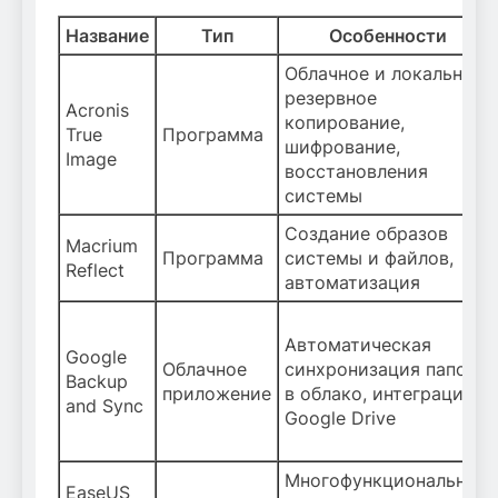
Название
Тип
Особенности
Облачное и локальное
резервное
Acronis
копирование,
True
Программа
шифрование,
Image
восстановления
системы
Создание образов
Macrium
Программа
системы и файлов,
Reflect
автоматизация
Автоматическая
Google
Облачное
синхронизация папок
Backup
приложение
в облако, интеграция с
and Sync
Google Drive
Многофункциональная,
EaseUS