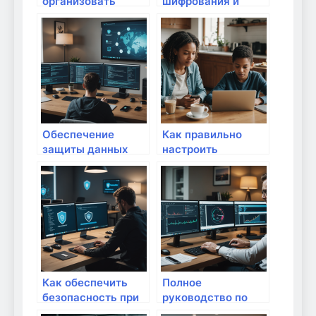
организовать
шифрования и
рабочее место
защиты
дома с интернетом
передаваемых
данных в
домашних
условиях: полное
руководство
Обеспечение
Как правильно
защиты данных
настроить
при использовании
родительский
домашних облаков:
контроль в сети:
полный гид для
пошаговое
надежной
руководство для
безопасности
безопасного
интернета дома
Как обеспечить
Полное
безопасность при
руководство по
удаленной работе
настройке