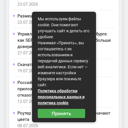
23.07.2026
Размещение оборудования в ЦОД
Мы используем файлы
23.07.2026
cookie. Они помогают
улучшать сайт и делать его
Управление репутацией в Санкт-Петербурге:
удобнее.
как SERM помогает бизнесу получать больше
Нажимая «Принять», вы
доверия и заявок
соглашаетесь с их
21.07.2026
использованием и
передачей данных сервису
Скачать Виндовс 10 игровую
веб-аналитики. Если нет —
19.07.2026
измените настройки
браузера или покиньте
Российский контроллер доставки
сайт.
приложений: как ADC повышает
Политика обработки
отказоустойчивость ИТ-сервисов
персональных данных и
12.07.2026
политика cookie
Принять
Роутер мигает индикаторами — что означают
цвета
08.07.2026