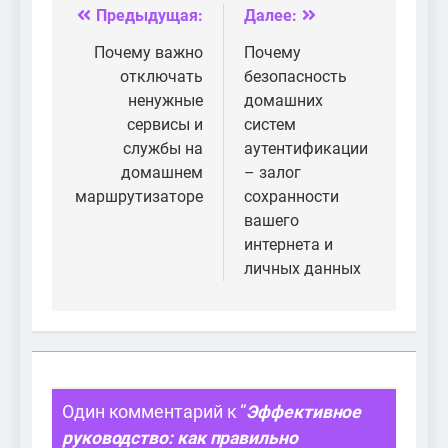
диска HDD
взаимодействии с
Предыдущая:
Далее:
Навигация
приложениями
умного дома
по
Почему важно
Почему
отключать
безопасность
записям
ненужные
домашних
сервисы и
систем
службы на
аутентификации
домашнем
– залог
маршрутизаторе
сохранности
вашего
интернета и
личных данных
Один комментарий к “
Эффективное
руководство: как правильно