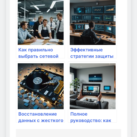
и обучении дома:
брандмауэра для
полное
защиты домашних
руководство
устройств: шаг за
шагом
Как правильно
Эффективные
выбрать сетевой
стратегии защиты
маршрутизатор
домашних сетей от
для большого
DDoS-атак и
дома?
киберугроз: полное
руководство
Восстановление
Полное
данных с жесткого
руководство: как
диска: файлов,
защитить личные
информации с
данные при