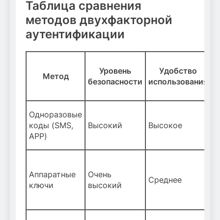
Таблица сравнения
методов двухфакторной
аутентификации
Уровень
Удобство
Метод
С
безопасности
использования
Н
Одноразовые
(
коды (SMS,
Высокий
Высокое
и
APP)
н
Аппаратные
Очень
С
Среднее
ключи
высокий
в