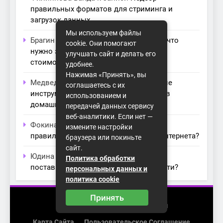
правильных форматов для стриминга и
загрузок данных
Мы используем файлы
Брагин Осип
к записи
Битрикс24: Всё, что
cookie. Они помогают
нужно знать о лицензиях, тарифах и
улучшать сайт и делать его
стоимости в компании Айтекс
удобнее.
Нажимая «Принять», вы
Медведева Амалия
к записи
Основные
соглашаетесь с их
инструменты для создания серверов в
использованием и
домашних условиях
передачей данных сервису
веб-аналитики. Если нет —
Фокина Нева
к записи
Как выбрать
измените настройки
правильный модем для домашнего интернета?
браузера или покиньте
сайт.
Юдина Ивона
к записи
Проблемы с
Политика обработки
поставщиками интернета: как их обойти?
персональных данных и
политика cookie
Принять
2026 (с) https://homenet-spb.ru
Карта Сайта
Пользовательское Соглашение