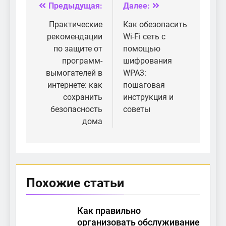
закупок: защита
Предыдущая:
Далее:
Навигация
вашего дома и
данных
по
Практические
Как обезопасить
рекомендации
Wi-Fi сеть с
записям
по защите от
помощью
программ-
шифрования
вымогателей в
WPA3:
интернете: как
пошаговая
сохранить
инструкция и
безопасность
советы
дома
Похожие статьи
Как правильно
организовать обслуживание