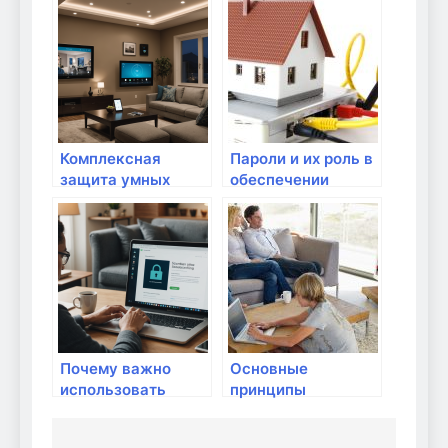
кибербезопасности
брандмауэра для
в домашних сетях
защиты домашних
устройств: шаг за
шагом
Комплексная
Пароли и их роль в
защита умных
обеспечении
домашних
безопасности
гаджетов: советы
и проверенные
средства
Почему важно
Основные
использовать
принципы
безопасные сайты
безопасности в
для онлайн-
домашней сети