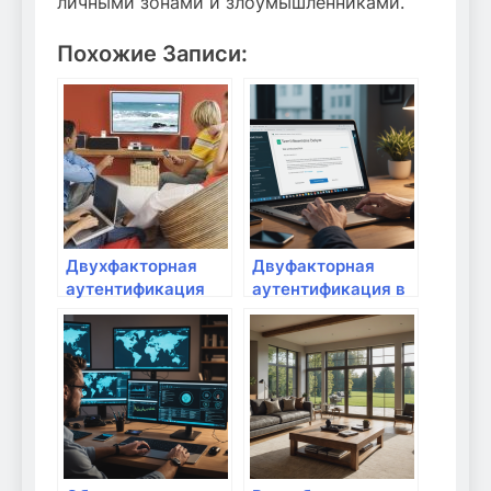
личными зонами и злоумышленниками.
Похожие Записи:
Двухфакторная
Двуфакторная
аутентификация
аутентификация в
для повышения
домашних
безопасности
условиях: защита
личных данных и
интернет-
аккаунтов