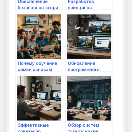
Обеспечение
Разработка
безопасности при
принципов
использовании
безопасности на
облачных сервисов
уровне большого
в домашних
числа
условиях: советы и
пользователей
практики
Почему обучение
Обновление
семьи основам
программного
интернет-
обеспечения: ключ
безопасности —
к безопасному
залог спокойствия
домашнему
и защиты в
интернету
цифровом мире
Эффективные
Обзор систем
советы по
түзера: какие