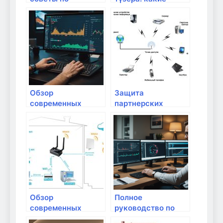
предотвращению
выбрать?
кражи данных при
использовании
домашних
устройств
Обзор
Защита
современных
партнерских
систем Wi-Fi: что
домашних
выбрать?
устройств от
кибератак
Обзор
Полное
современных
руководство по
подходов к
настройке