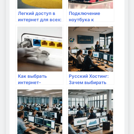
Легкий доступ в
Подключение
интернет для всех:
ноутбука к
как организовать
принтеру через Wi-
подключение
Fi
гостей?
Как выбрать
Русский Хостинг:
интернет-
Зачем выбирать
провайдера для
локальные
удаленного
решения для
доступа?
вашего бизнеса?