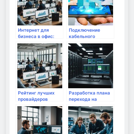
Интернет для
Подключение
бизнеса в офис:
кабельного
надежные
Интернета:
решения от
настройка и
провайдера
подключение
Комфорт XXI век в
модема
Керчи
Рейтинг лучших
Разработка плана
провайдеров
перехода на
интернет-услуг
оптоволоконный
интернет