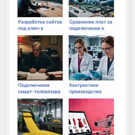
Разработка сайтов
Сравнение плат за
под ключ в
подключение к
Москве:
интернету
качественные
решения для
бизнеса
Подключение
Контрактное
смарт-телевизора
производство
к Wi-Fi
косметики в
России: выгодное
решение для
бизнеса малого и
среднего размера