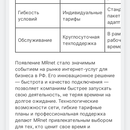
Стандарт
Гибкость
Индивидуальные
пакеты б
условий
тарифы
адаптаци
В рамках
Круглосуточная
Обслуживание
рабочего
техподдержка
времени
Появление MRnet стало значимым
событием на рынке интернет-услуг для
бизнеса в РФ. Его инновационное решение
— быстрота и качество подключения —
позволяет компаниям быстрее запускать
свою деятельность, не теряя времени на
долгое ожидание. Технологические
возможности сети, гибкие тарифные
планы и профессиональная поддержка
делают MRnet привлекательным выбором
для тех, кто ценит свое время и