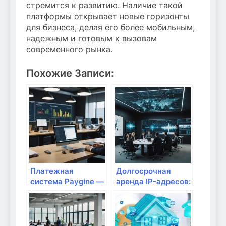
стремится к развитию. Наличие такой
платформы открывает новые горизонты
для бизнеса, делая его более мобильным,
надежным и готовым к вызовам
современного рынка.
Похожие Записи:
Платежная
Долгосрочная
система Paygine —
аренда IP-адресов:
быстрый сервис
современные
приема онлайн-
решения для
платежей для
бизнеса и
бизнеса
интернет-проектов