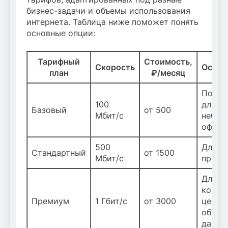
бизнес-задачи и объемы использования
интернета. Таблица ниже поможет понять
основные опции:
Тарифный
Стоимость,
Скорость
Особе
план
₽/месяц
Подхо
100
для
Базовый
от 500
Мбит/с
небол
офисо
500
Для с
Стандартный
от 1500
Мбит/с
предп
Для к
компа
Премиум
1 Гбит/с
от 3000
центр
обраб
данны