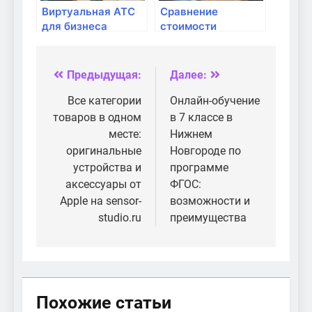
Виртуальная АТС
Сравнение
для бизнеса
стоимости
Телфин.Офис: путь
подключения
к эффективной
интернета от
коммуникации
разных
Предыдущая:
Далее:
Навигация
провайдеров
по
Все категории
Онлайн-обучение
товаров в одном
в 7 классе в
записям
месте:
Нижнем
оригинальные
Новгороде по
устройства и
программе
аксессуары от
ФГОС:
Apple на sensor-
возможности и
studio.ru
преимущества
Похожие статьи