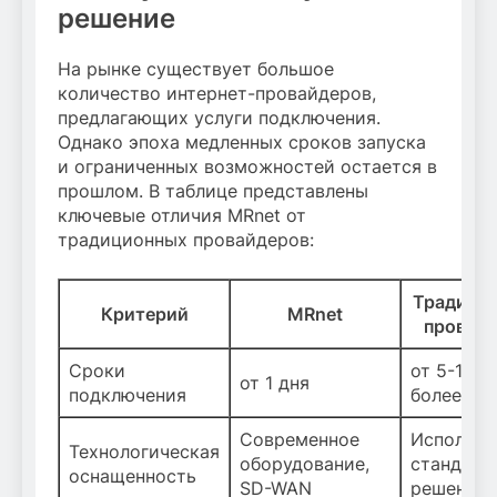
решение
На рынке существует большое
количество интернет-провайдеров,
предлагающих услуги подключения.
Однако эпоха медленных сроков запуска
и ограниченных возможностей остается в
прошлом. В таблице представлены
ключевые отличия MRnet от
традиционных провайдеров:
Традици
Критерий
MRnet
провай
Сроки
от 5-14 д
от 1 дня
подключения
более
Современное
Использо
Технологическая
оборудование,
стандарт
оснащенность
SD-WAN
решений