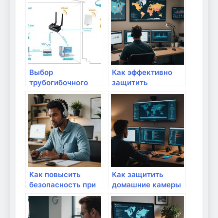
Выбор
Как эффективно
трубогибочного
защитить
станка для
домашнюю сеть от
металла:
SMTP-спама:
практические
практические
советы
советы и лучшие
практики
Как повысить
Как защитить
безопасность при
домашние камеры
онлайн-учебе и
видеонаблюдения
дистанционной
от взлома:
работе:
практические