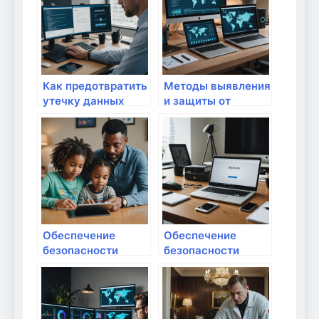
практические
советы и
советы
рекомендации
Как предотвратить
Методы выявления
утечку данных
и защиты от
через
ботнетов в
несогласованные
домашней сети:
устройства:
современные
практические
подходы и
советы и решения
практические
советы
Обеспечение
Обеспечение
безопасности
безопасности
детей в интернете
онлайн-банкинга и
с помощью
платежных систем
фильтров и
дома:
контроля:
практические