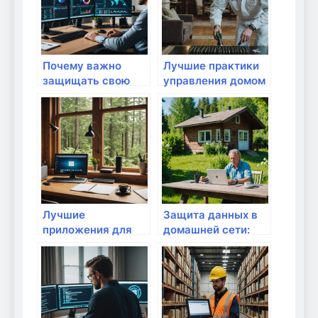
практические
советы и
советы для
рекомендации
родителей
Почему важно
Лучшие практики
защищать свою
управления домом
домашнюю сеть от
через интернет
внутренних угроз:
актуальные
советы и
практические шаги
Лучшие
Защита данных в
приложения для
домашней сети:
управления
ваш личный гайд
домашней сетью