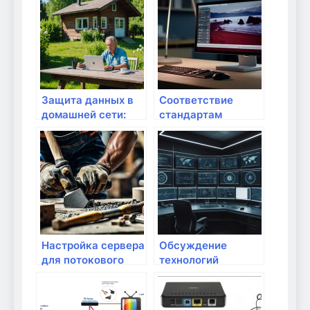
Защита данных в
Соответствие
домашней сети:
стандартам
ваш личный гайд
интернета в
домашних
условиях
Настройка сервера
Обсуждение
для потокового
технологий
контента в
анализа интернета
домашних
в домашних
условиях
условиях