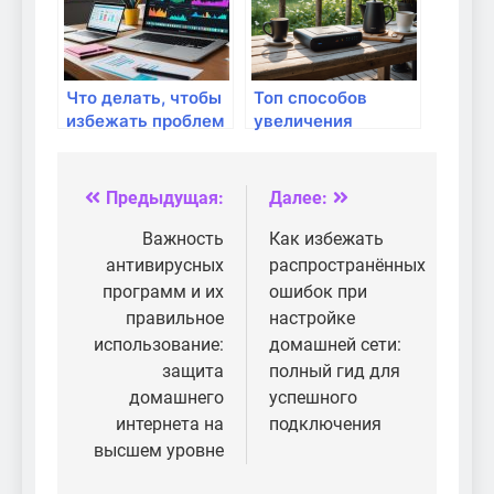
Что делать, чтобы
Топ способов
избежать проблем
увеличения
с интернет-
производительности
доступом в
в домашних
сложных
условиях
Предыдущая:
Далее:
Навигация
условиях?
по
Важность
Как избежать
антивирусных
распространённых
записям
программ и их
ошибок при
правильное
настройке
использование:
домашней сети:
защита
полный гид для
домашнего
успешного
интернета на
подключения
высшем уровне