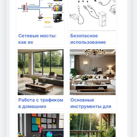
Сетевые мосты:
Безопасное
как их
использование
использовать в
облачных сервисов
домашних
и хранение данных
условиях?
Работа с трафиком
Основные
в домашних
инструменты для
условиях
создания серверов
в домашних
условиях