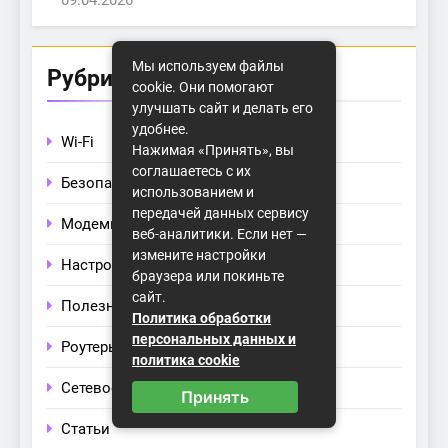
Мы используем файлы
Рубрики
cookie. Они помогают
улучшать сайт и делать его
удобнее.
Wi-Fi
Нажимая «Принять», вы
соглашаетесь с их
Безопасность
использованием и
передачей данных сервису
Модемы
веб-аналитики. Если нет —
измените настройки
Настройка
браузера или покиньте
сайт.
Полезные советы
Политика обработки
персональных данных и
Роутеры
политика cookie
Сетевое оборудование
Принять
Статьи