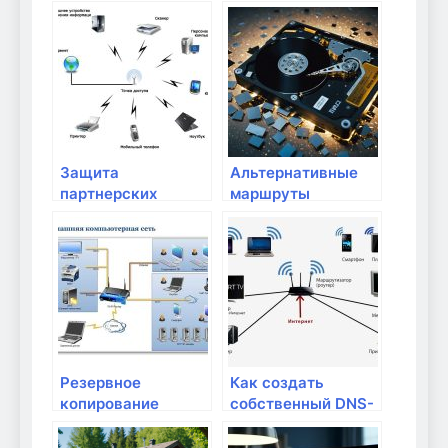
для повышения
персональных
безопасности
данных в
домашней сети
Защита
Альтернативные
партнерских
маршруты
домашних
передачи данных в
устройств от
условиях кризиса
кибератак
Резервное
Как создать
копирование
собственный DNS-
данных и их
сервер в домашних
защита от потери
условиях?