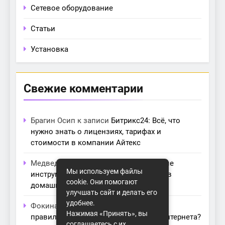
Сетевое оборудование
Статьи
Установка
Свежие комментарии
Брагин Осип
к записи
Битрикс24: Всё, что
нужно знать о лицензиях, тарифах и
стоимости в компании Айтекс
Медведева Амалия
к записи
Основные
Мы используем файлы
инструменты для создания серверов в
cookie. Они помогают
домашних условиях
улучшать сайт и делать его
удобнее.
Фокина Нева
к записи
Как выбрать
Нажимая «Принять», вы
правильный модем для домашнего интернета?
соглашаетесь с их