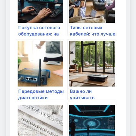
Покупка сетевого
Типы сетевых
оборудования: на
кабелей: что лучше
что обращать
выбрать
внимание
Передовые методы
Важно ли
диагностики
учитывать
сетевых проблем
требования к
скорости при
выборе
оборудования?