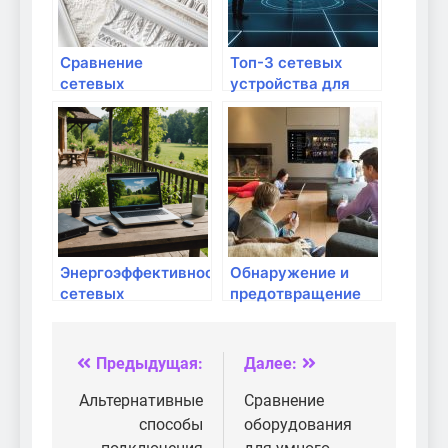
Сравнение
Топ-3 сетевых
сетевых
устройства для
адаптеров: какие
удаленной работы
лучше?
Энергоэффективность
Обнаружение и
сетевых
предотвращение
устройств: важные
сетевых атак и
аспекты
вторжений
Предыдущая:
Далее:
Навигация
по
Альтернативные
Сравнение
способы
оборудования
записям