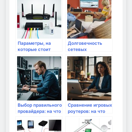
Параметры, на
Долговечность
которые стоит
сетевых
обратить внимание
устройств: на что
при выборе
обращать
роутера
внимание?
Выбор правильного
Сравнение игровых
провайдера: на что
роутеров: на что
обратить внимание
обращать
внимание?