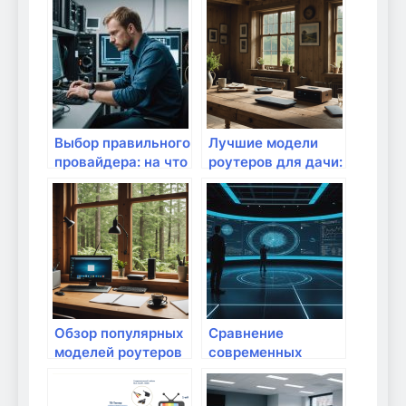
при выборе
нужны?
роутера
Выбор правильного
Лучшие модели
провайдера: на что
роутеров для дачи:
обратить внимание
идеальное
соотношение цены
и качества
Обзор популярных
Сравнение
моделей роутеров
современных
для дачного
модемов для
Интернета
домашнего