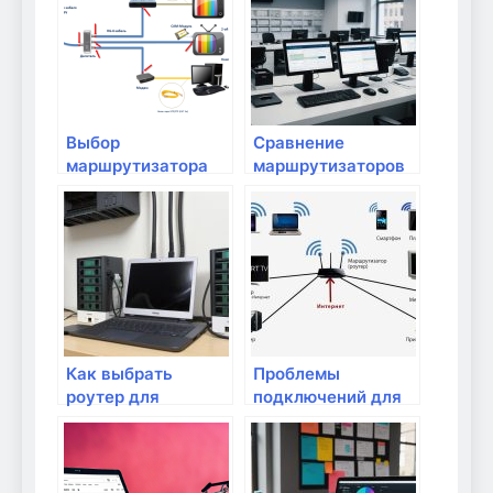
интернета
Выбор
Сравнение
маршрутизатора
маршрутизаторов
для дома
разных брендов
Как выбрать
Проблемы
роутер для
подключений для
квартиры?
геймеров: как их
решать?