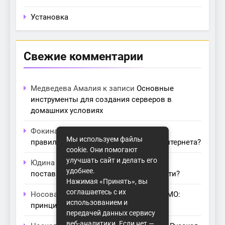
Установка
Свежие комментарии
Медведева Амалия
к записи
Основные
инструменты для создания серверов в
домашних условиях
Фокина Нева
к записи
Как выбрать
Мы используем файлы
правильный модем для домашнего интернета?
cookie. Они помогают
улучшать сайт и делать его
Юдина Ивона
к записи
Проблемы с
удобнее.
поставщиками интернета: как их обойти?
Нажимая «Принять», вы
соглашаетесь с их
Носова Агата
к записи
Технология MIMO:
использованием и
принципы работы и её преимущества
передачей данных сервису
веб-аналитики. Если нет —