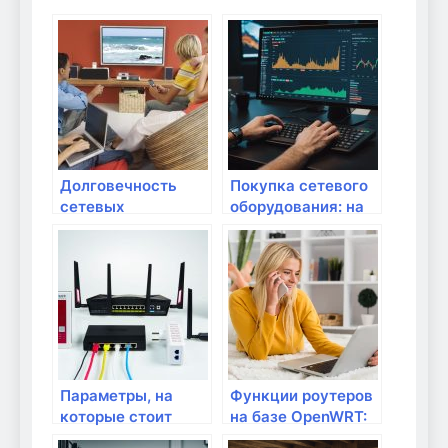
Долговечность
Покупка сетевого
сетевых
оборудования: на
устройств: на что
что обращать
обращать
внимание
внимание?
Параметры, на
Функции роутеров
которые стоит
на базе OpenWRT:
обратить внимание
для чего они