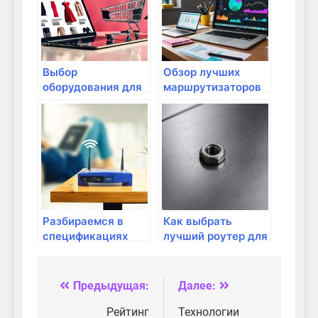
Выбор
Обзор лучших
оборудования для
маршрутизаторов
геймеров
для игровых ПК
Разбираемся в
Как выбрать
спецификациях
лучший роутер для
роутеров: частоты,
потоковой
стандарты,
передачи видео
протоколы
Предыдущая:
Далее:
Навигация
по
Рейтинг
Технологии