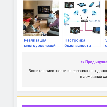
фаервола для
программного
F
защиты домашней
обеспечения для
сети
устранения
уязвимостей
Реализация
Настройка
многоуровневой
безопасности
защиты сети
домашнего
сервера или
центра
Предыдуща
Навигация
управления
по
Защита приватности и персональных данн
в домашней се
записям