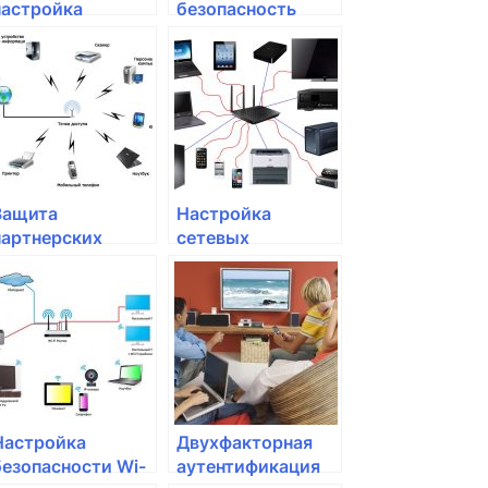
настройка
безопасность
сетевых портов на
сети: различные
роутере
подходы
Защита
Настройка
партнерских
сетевых
домашних
параметров в
устройств от
Windows
кибератак
Настройка
Двухфакторная
безопасности Wi-
аутентификация