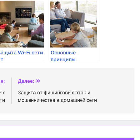
i сети: советы и
для повышения
рекомендации
безопасности
Защита Wi-Fi сети
Основные
от
принципы
несанкционированного
безопасности в
доступа
домашней сети
я:
Далее:
ых
Защита от фишинговых атак и
ти
мошенничества в домашней сети