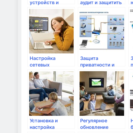
устройств и
аудит и защитить
компьютеров от
Wi-Fi сеть от
вирусов и хакеров
хакеров и
вторжений
Настройка
Защита
сетевых
приватности и
параметров в
персональных
Windows
данных в
домашней сети
Установка и
Регулярное
настройка
обновление