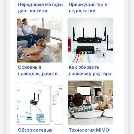
Передовые методы
Преимущества и
диагностики
недостатки
сетевых проблем
сетевых фильтров
Основные
Как обновить
принципы работы
прошивку роутера
Wi-Fi и его
для улучшения его
преимущества
работы?
Обзор сетевых
Технология MIMO: