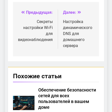
стриминга
маршрутизатор
контента на
для интернета
устройства в
вещей?
Предыдущая:
Далее:
Навигация
домашней сети?
по
Секреты
Настройка
настройки Wi-Fi
динамического
записям
для
DNS для
видеонаблюдения
домашнего
сервера
Похожие статьи
Обеспечение безопасности
сетей для всех
пользователей в вашем
доме