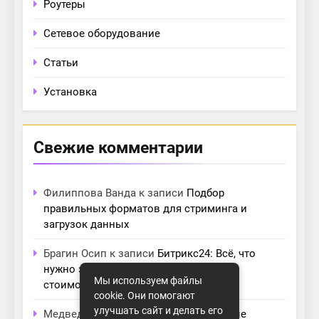
Роутеры
Сетевое оборудование
Статьи
Установка
Свежие комментарии
Филиппова Ванда
к записи
Подбор
правильных форматов для стриминга и
загрузок данных
Брагин Осип
к записи
Битрикс24: Всё, что
нужно знать о лицензиях, тарифах и
Мы используем файлы
стоимости в компании Айтекс
cookie. Они помогают
улучшать сайт и делать его
Медведева Амалия
к записи
Основные