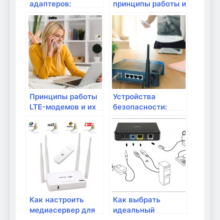
адаптеров:
принципы работы и
внутренние и
её преимущества
внешние варианты
Принципы работы
Устройства
LTE-модемов и их
безопасности:
применение
антивирусы,
фильтры и
контроль доступа
Как настроить
Как выбрать
медиасервер для
идеальный