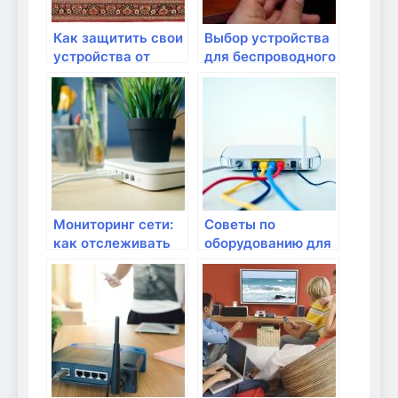
Как защитить свои
Выбор устройства
устройства от
для беспроводного
вирусов через Wifi
вывода
изображения
Мониторинг сети:
Советы по
как отслеживать
оборудованию для
подключенные
работы с
устройства
облачными
сервисами