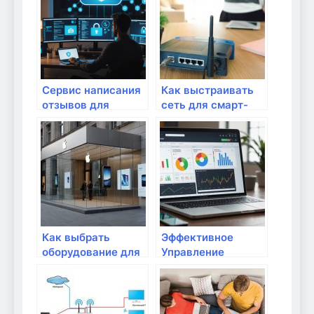
ТебеЗачет.ru
Сервис написания
Как выстраивать
отзывов для
сеть для смарт-
Яндекс Карт:
экосистемы?
Обзор и
возможности
Как выбрать
Эффективное
оборудование для
Управление
потоковой
Контекстной
передачи музыки?
Рекламой:
Пошаговое
Руководство