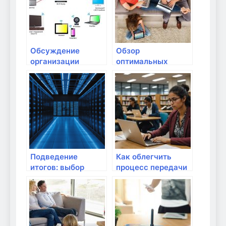
Обсуждение
Обзор
организации
оптимальных
разделов в
решений для
домашней сети
работы с медиа-
продуктами
Подведение
Как облегчить
итогов: выбор
процесс передачи
лучшего
данных для всех
оборудования для
пользователей?
дома