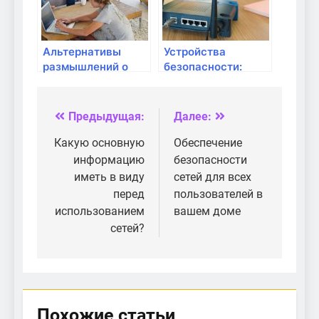
Альтернативы
Устройства
размышлений о
безопасности:
безопасности
антивирусы,
интернета
фильтры и
контроль доступа
Предыдущая:
Далее:
Навигация
по
Какую основную
Обеспечение
информацию
безопасности
записям
иметь в виду
сетей для всех
перед
пользователей в
использованием
вашем доме
сетей?
Похожие статьи