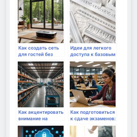
для нового
применения?
Как создать сеть
Идеи для легкого
для гостей без
доступа к базовым
доступа к
сетям для детей
основной
Как акцентировать
Как подготовиться
внимание на
к сдаче экзаменов:
проводном
полный
подключении?
путеводитель от