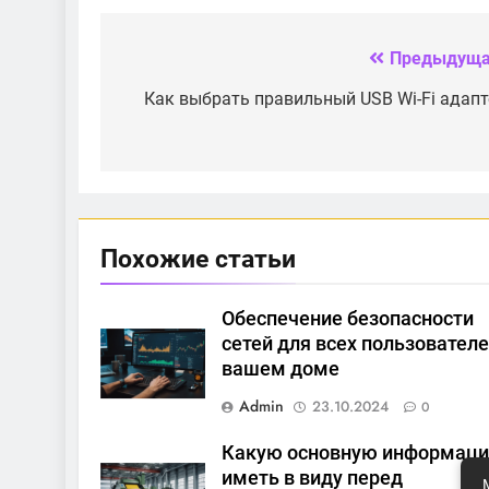
на скорость
различных типов
домашнего
интернета:
интернета
оптика, ADSL, 4G
Предыдуща
Навигация
по
Как выбрать правильный USB Wi-Fi адапт
записям
Похожие статьи
Обеспечение безопасности
сетей для всех пользователе
вашем доме
Admin
23.10.2024
0
Какую основную информац
иметь в виду перед