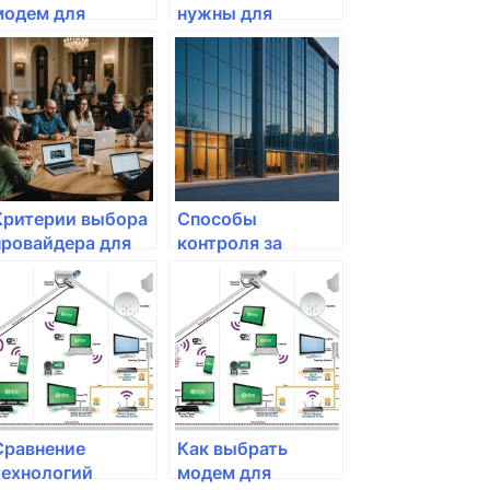
модем для
нужны для
домашнего
подключения к
интернета
интернету?
Критерии выбора
Способы
провайдера для
контроля за
домашнего
трафиком в
интернета
домашней сети
Сравнение
Как выбрать
технологий
модем для