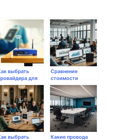
Как выбрать
Сравнение
провайдера для
стоимости
домашнего
подключения
интернета?
интернета от
разных
провайдеров
Как выбрать
Какие провода