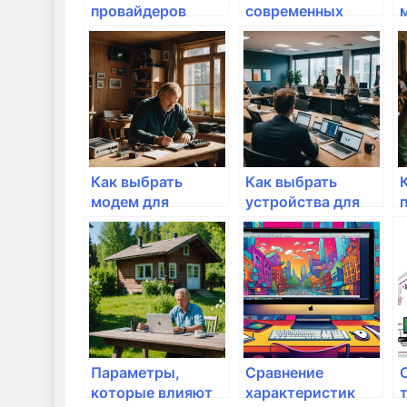
провайдеров
современных
интернета: как
систем Wi-Fi: что
выбрать лучшего
выбрать?
Как выбрать
Как выбрать
модем для
устройства для
интернета
умножения
скорости
интернета
Параметры,
Сравнение
которые влияют
характеристик