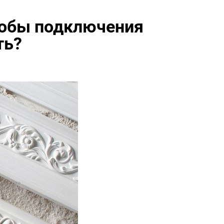
собы подключения
ть?