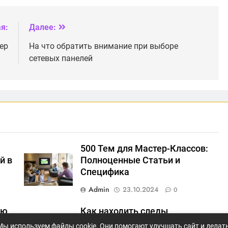
подключения:
домашнего
оптика, ADSL, 4G
интернета
я:
Далее:
ер
На что обратить внимание при выборе
сетевых панелей
500 Тем для Мастер-Классов:
й в
Полноценные Статьи и
Специфика
Admin
23.10.2024
0
ию
Как находить следы
нестабильных соединений и
Мы используем файлы cookie. Они помогают улучшать сайт и делат