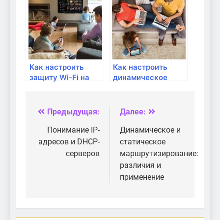
доступа?
Как настроить
Как настроить
защиту Wi-Fi на
динамическое
своем роутере?
обновление DNS на
роутере?
Предыдущая:
Далее:
Навигация
по
Понимание IP-
Динамическое и
адресов и DHCP-
статическое
записям
серверов
маршрутизирование:
различия и
применение