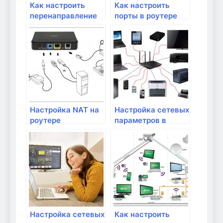
Как настроить
Как настроить
перенаправление
порты в роутере
портов для
для игр и
удаленного
приложений
доступа к сетевым
устройствам?
Настройка NAT на
Настройка сетевых
роутере
параметров в
Windows
Настройка сетевых
Как настроить