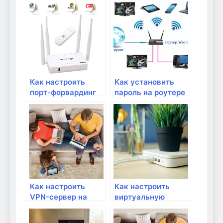
WPA и WPA2 на
роутере?
Как настроить
Как установить
порт-форвардинг
пароль на роутере
для открытия
для защиты сети?
доступа к сетевым
приложениям?
Как настроить
Как настроить
VPN-сервер на
виртуальную
роутере для
частную сеть на
удаленного
роутере?