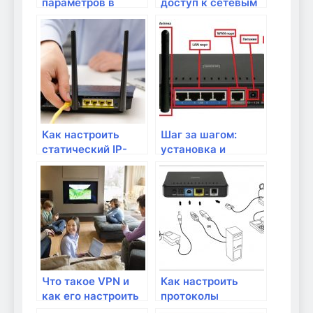
параметров в
доступ к сетевым
Windows
устройствам по
удаленному
доступу?
Как настроить
Шаг за шагом:
статический IP-
установка и
адрес на роутере?
настройка
OpenWRT на вашем
роутере
Что такое VPN и
Как настроить
как его настроить
протоколы
на роутере?
безопасности WEP,