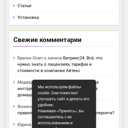
Статьи
Установка
Свежие комментарии
Брагин Осип
к записи
Битрикс24: Всё, что
нужно знать о лицензиях, тарифах и
стоимости в компании Айтекс
Медведева Амалия
к записи
Основные
Мы используем файлы
инструменты для создания серверов в
cookie. Они помогают
домашних условиях
улучшать сайт и делать его
удобнее.
Фокина Нева
к записи
Как выбрать
Нажимая «Принять», вы
правильный модем для домашнего интернета?
соглашаетесь с их
использованием и
Юдина Ивона
к записи
Проблемы с