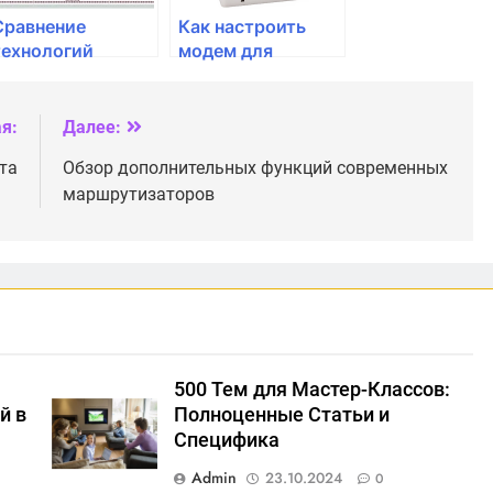
Сравнение
Как настроить
технологий
модем для
подключения:
подключения по
оптика, ADSL, 4G
USB?
я:
Далее:
та
Обзор дополнительных функций современных
маршрутизаторов
500 Тем для Мастер-Классов:
й в
Полноценные Статьи и
Специфика
Admin
23.10.2024
0