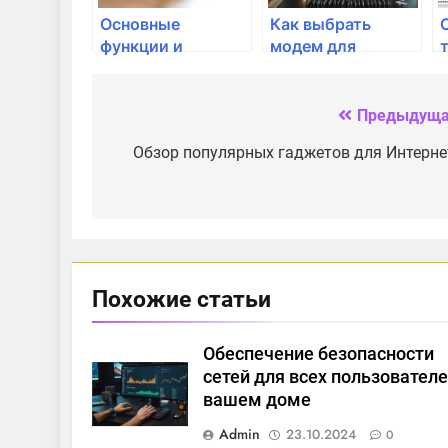
Основные
Как выбрать
функции и
модем для
возможности
повседневного
современных
использования?
модемов
Предыдуща
Навигация
по
Обзор популярных гаджетов для Интерне
записям
Похожие статьи
Обеспечение безопасности
сетей для всех пользователе
вашем доме
Admin
23.10.2024
0