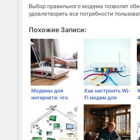
Выбор правильного модема позволит обе
удовлетворить все потребности пользова
Похожие Записи:
Модемы для
Как настроить Wi-
интернета: что
Fi модем для
выбрать для
быстрого и
дома?
надежного
подключения?