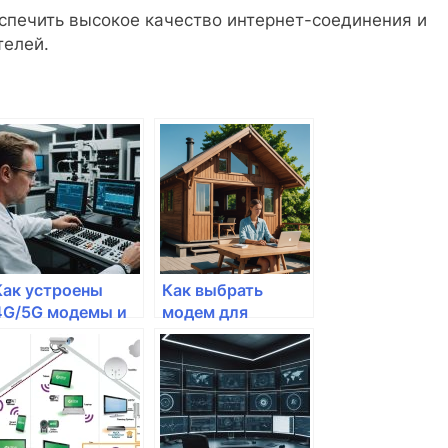
спечить высокое качество интернет-соединения и
телей.
Как устроены
Как выбрать
4G/5G модемы и
модем для
их применение
цифрового
дома
телевидения?