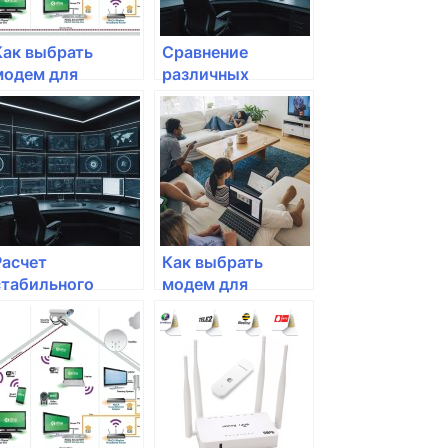
Как выбрать
Сравнение
модем для
различных
домашнего
технологий
интернета
подключения к
интернету
Расчет
Как выбрать
стабильного
модем для
интернет-
использования в
соединения: что
домашней сети?
нужно знать?