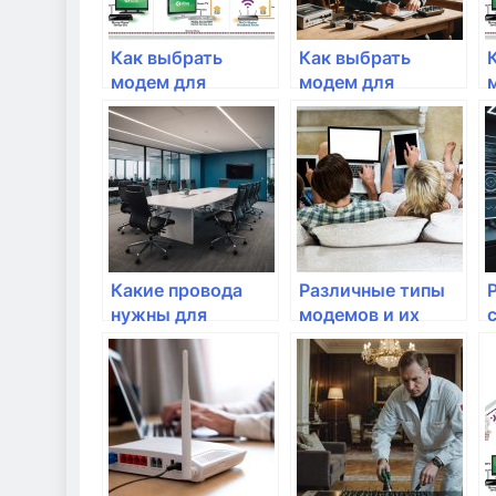
Как выбрать
Как выбрать
модем для
модем для
стабильного
интернета
интернет-
соединения?
Какие провода
Различные типы
нужны для
модемов и их
подключения к
особенности
интернету?