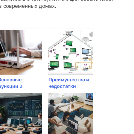
 в современных домах.
Основные
Преимущества и
функции и
недостатки
возможности
проводных и
современных
беспроводных
модемов
модемов