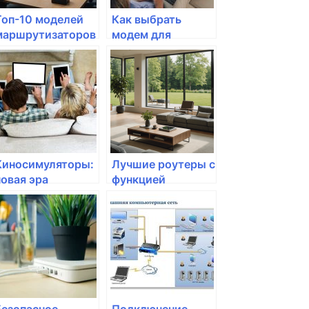
Топ-10 моделей
Как выбрать
маршрутизаторов
модем для
для дома в 2023
использования в
году
домашней сети?
Киносимуляторы:
Лучшие роутеры с
новая эра
функцией
домашнего
мощного Wi-Fi для
развлечения с
загородного дома
модемом
Безопасное
Подключение