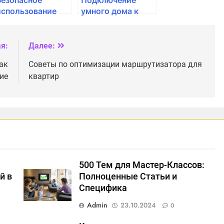
использование
умного дома к
смарт-устройств
роутеру: что
и умного дома
нужно знать?
я:
Далее:
ак
Советы по оптимизации маршрутизатора для
ие
квартир
500 Тем для Мастер-Классов:
й в
Полноценные Статьи и
Специфика
Admin
23.10.2024
0