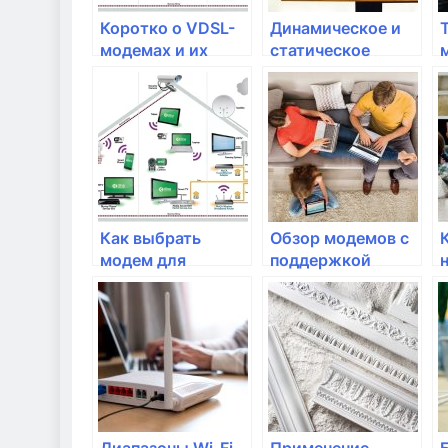
Коротко о VDSL-
Динамическое и
модемах и их
статическое
преимуществах
маршрутизирование:
различия и
применение
Как выбрать
Обзор модемов с
модем для
поддержкой
домашнего
новейших
интернета
стандартов связи
Диапазоны Wi-Fi
Применение