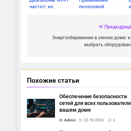
частот: их
полосовой
особенности и
загрузки на
применение
маршрутизаторах
Предыдуща
Навигация
по
Энергосбережение в умном доме: к
выбрать оборудован
записям
Похожие статьи
Обеспечение безопасности
сетей для всех пользователе
вашем доме
Admin
23.10.2024
0