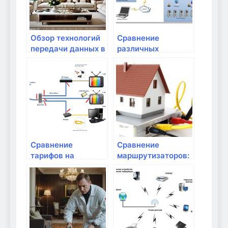
Обзор технологий
Сравнение
передачи данных в
различных
домашней сети
форматов сетевых
кабелей
Сравнение
Сравнение
тарифов на
маршрутизаторов:
высокоскоростной
Wi-Fi 5 vs Wi-Fi 6
интернет