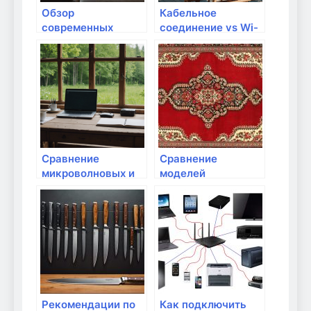
Обзор
Кабельное
современных
соединение vs Wi-
стандартов Wi-Fi:
Fi: что лучше для
что выбрать?
дома?
Сравнение
Сравнение
микроволновых и
моделей
волновых антенн
маршрутизаторов
для домашних
на рынке
маршрутизаторов
Рекомендации по
Как подключить