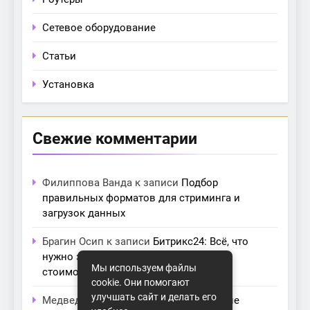
Сетевое оборудование
Статьи
Установка
Свежие комментарии
Филиппова Ванда
к записи
Подбор
правильных форматов для стриминга и
загрузок данных
Брагин Осип
к записи
Битрикс24: Всё, что
нужно знать о лицензиях, тарифах и
Мы используем файлы
стоимости в компании Айтекс
cookie. Они помогают
улучшать сайт и делать его
Медведева Амалия
к записи
Основные