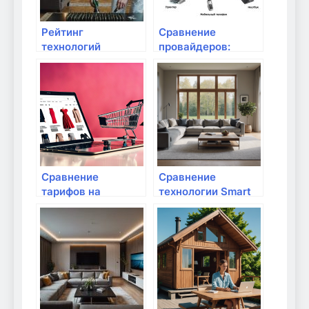
Рейтинг
Сравнение
технологий
провайдеров:
управления умным
тарифы и скорость
домом через Wi-Fi
интернета
Сравнение
Сравнение
тарифов на
технологии Smart
интернет: какой
Connect в
выбрать?
современных
маршрутизаторах