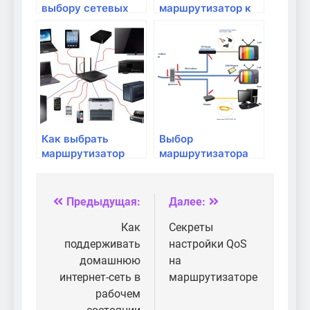
выбору сетевых
маршрутизатор к
кабелей для дома
домашнему
интернету
провайдера?
Как выбрать
Выбор
маршрутизатор
маршрутизатора
для частного
для дома
дома?
Предыдущая:
Далее:
Навигация
по
Как
Секреты
поддерживать
настройки QoS
записям
домашнюю
на
интернет-сеть в
маршрутизаторе
рабочем