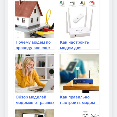
модемов
подключения по
Ethernet?
Почему модем по
Как настроить
проводу все еще
модем для
актуален?
подключения по
USB?
Обзор моделей
Как правильно
модемов от разных
настроить модем
производителей
для подключения
через сетевой