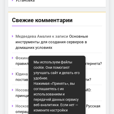
Установка
Свежие комментарии
Медведева Амалия
к записи
Основные
инструменты для создания серверов в
домашних условиях
Фокина Нева
к записи
Как выбрать
Мы используем файлы
правильный модем для домашнего интернета?
cookie. Они помогают
улучшать сайт и делать его
Юдина Ивона
к записи
Проблемы с
удобнее.
поставщиками интернета: как их обойти?
Нажимая «Принять», вы
соглашаетесь с их
Носова Агата
к записи
Технология MIMO:
использованием и
принципы работы и её преимущества
передачей данных сервису
веб-аналитики. Если нет —
Носкова Лара
к записи
Астра Линукс: Русская
измените настройки
операционная система будущего для