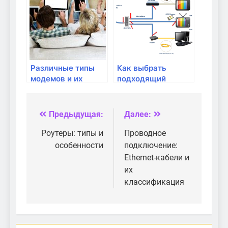
кабель?
Различные типы
Как выбрать
модемов и их
подходящий
особенности
роутер для
домашней Wi-Fi
сети
Предыдущая:
Далее:
Навигация
по
Роутеры: типы и
Проводное
особенности
подключение:
записям
Ethernet-кабели и
их
классификация