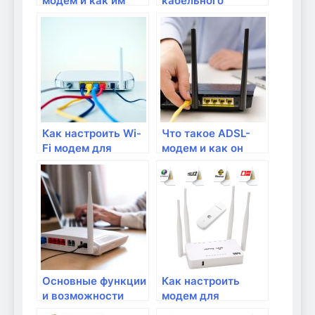
модем и как им
кабельного
пользоваться?
Интернета:
настройка и
подключение
модема
Как настроить Wi-
Что такое ADSL-
Fi модем для
модем и как он
быстрого и
работает?
надежного
подключения?
Основные функции
Как настроить
и возможности
модем для
современных
использования