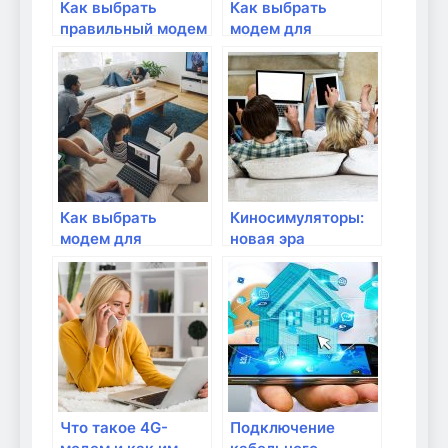
Как выбрать
Как выбрать
правильный модем
модем для
для домашнего
стабильного
интернета?
интернет-
соединения?
Как выбрать
Киносимуляторы:
модем для
новая эра
использования в
домашнего
домашней сети?
развлечения с
модемом
Что такое 4G-
Подключение