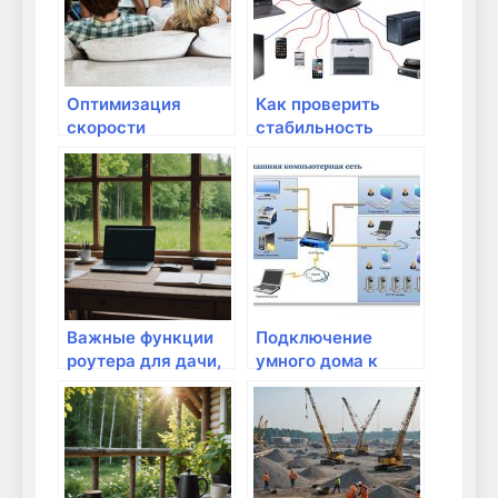
Оптимизация
Как проверить
скорости
стабильность
интернет-
интернет-
соединения:
соединения?
советы и
рекомендации
Важные функции
Подключение
роутера для дачи,
умного дома к
о которых нужно
роутеру: что нужно
знать
знать?