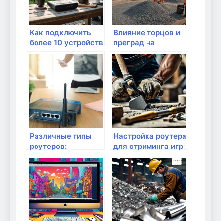
Как подключить
Влияние торцов и
более 10 устройств
преград на
к домашней сети?
качество Wi-Fi
Различные типы
Настройка роутера
роутеров:
для стриминга игр:
проводные или
с чего начать?
беспроводные?