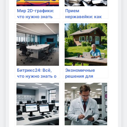
Мир 2D-графики:
Прием
что нужно знать
нержавейки: как
каждому
выгодно сдать и
дизайнеру
что нужно знать
Битрикс24: Всё,
Экономичные
что нужно знать о
решения для
лицензиях,
стабильного
тарифах и
интернета на даче
стоимости в
компании Айтекс