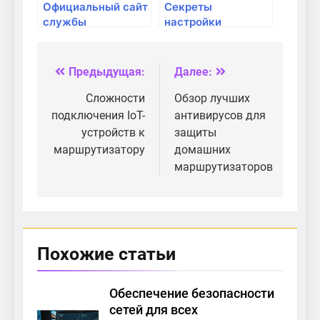
Официальный сайт
Секреты
службы
настройки
поддержки
маршрутизаторов
кассовых
для консолей
аппаратов Эвотор:
Предыдущая:
Далее:
Навигация
Всё, что нужно
знать
по
Сложности
Обзор лучших
подключения IoT-
антивирусов для
записям
устройств к
защиты
маршрутизатору
домашних
маршрутизаторов
Похожие статьи
Обеспечение безопасности
сетей для всех