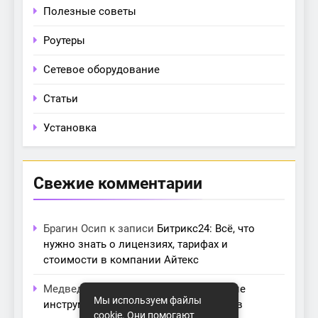
Полезные советы
Роутеры
Сетевое оборудование
Статьи
Установка
Свежие комментарии
Брагин Осип
к записи
Битрикс24: Всё, что
нужно знать о лицензиях, тарифах и
стоимости в компании Айтекс
Медведева Амалия
к записи
Основные
Мы используем файлы
инструменты для создания серверов в
cookie. Они помогают