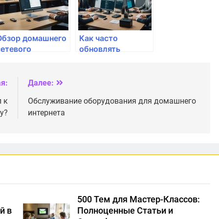
Обзор домашнего
Как часто
сетевого
обновлять
оборудования для
прошивку
геймеров
маршрутизатора
я:
Далее:
 к
Обслуживание оборудования для домашнего
у?
интернета
500 Тем для Мастер-Классов:
й в
Полноценные Статьи и