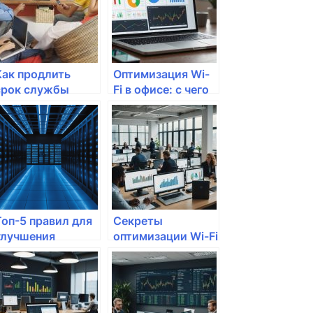
Как продлить
Оптимизация Wi-
срок службы
Fi в офисе: с чего
вашего
начать?
маршрутизатора?
Топ-5 правил для
Секреты
улучшения
оптимизации Wi-Fi
скорости
для студентов
интернета