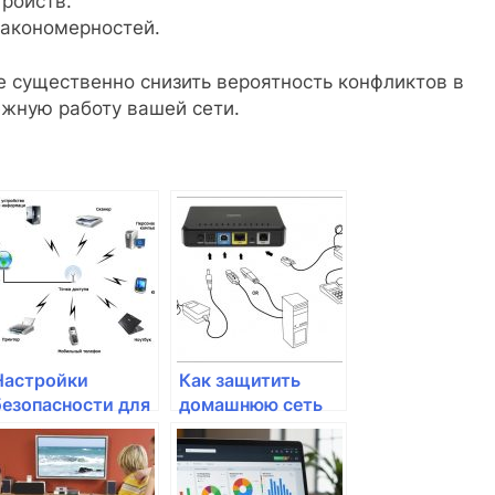
ройств.
закономерностей.
 существенно снизить вероятность конфликтов в
ежную работу вашей сети.
Настройки
Как защитить
безопасности для
домашнюю сеть
IoT-устройств в
от взлома
сети