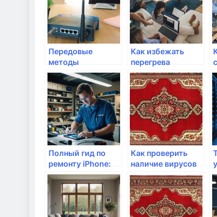
Передовые
Как избежать
методы
перегрева
диагностики
маршрутизатора?
сетевых проблем
Полный гид по
Как проверить
ремонту iPhone:
наличие вирусов
как выбрать
на
лучший сервис и
маршрутизаторе?
избежать
распространенных
ошибок