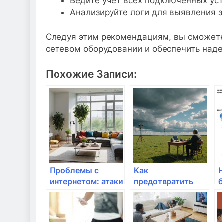
Ведите учет всех подключенных уст
Анализируйте логи для выявления 
Следуя этим рекомендациям, вы сможете
сетевом оборудовании и обеспечить над
Похожие Записи:
Проблемы с
Как
интернетом: атаки
предотвратить
DDoS и как их
отключение
избежать
интернета в
важные моменты