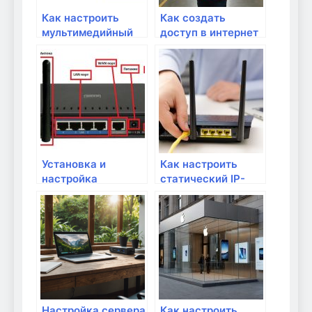
Как настроить
Как создать
мультимедийный
доступ в интернет
сервер в домашней
для гостей?
сети
Установка и
Как настроить
настройка
статический IP-
маршрутизатора:
адрес на роутере?
пошаговое
руководство
Настройка сервера
Как настроить