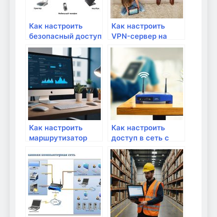
Как настроить
Как настроить
безопасный доступ
VPN-сервер на
к Wi-Fi сети из
роутере для
интернета
удаленного
доступа?
Как настроить
Как настроить
маршрутизатор
доступ в сеть с
для работы с
помощью мак-
несколькими
фильтрации?
провайдерами?