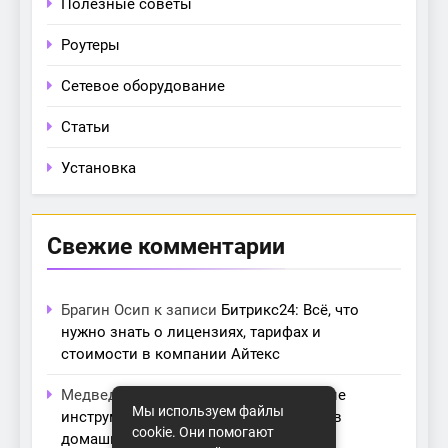
Полезные советы
Роутеры
Сетевое оборудование
Статьи
Установка
Свежие комментарии
Брагин Осип
к записи
Битрикс24: Всё, что
нужно знать о лицензиях, тарифах и
стоимости в компании Айтекс
Медведева Амалия
к записи
Основные
Мы используем файлы
инструменты для создания серверов в
cookie. Они помогают
домашних условиях