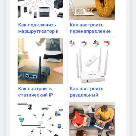
Как подключить
Как настроить
маршрутизатор к
перенаправление
домашнему
портов для
интернету
удаленного
провайдера?
доступа к сетевым
устройствам?
Как настроить
Как настроить
статический IP-
раздельный
адрес на
доступ к Wi-Fi для
маршрутизаторе?
детей и взрослых