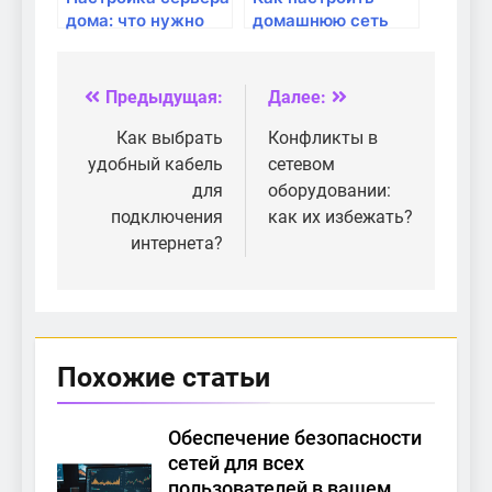
дома: что нужно
домашнюю сеть
знать?
для удаленной
работы?
Предыдущая:
Далее:
Навигация
по
Как выбрать
Конфликты в
удобный кабель
сетевом
записям
для
оборудовании:
подключения
как их избежать?
интернета?
Похожие статьи
Обеспечение безопасности
сетей для всех
пользователей в вашем