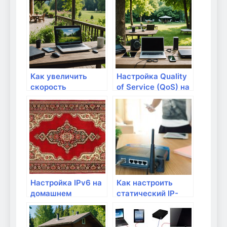
вирусов и хакеров
Как увеличить
Настройка Quality
скорость
of Service (QoS) на
интернета без
маршрутизаторе
дополнительных
затрат
Настройка IPv6 на
Как настроить
домашнем
статический IP-
маршрутизаторе
адрес на
маршрутизаторе?