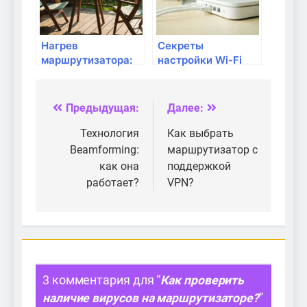
Нагрев
Секреты
маршрутизатора:
настройки Wi-Fi
что делать, если он
для
греется?
видеонаблюдения
Предыдущая:
Далее:
Навигация
по
Технология
Как выбрать
Beamforming:
маршрутизатор с
записям
как она
поддержкой
работает?
VPN?
3 комментария для “
Как проверить
наличие вирусов на маршрутизаторе?
”