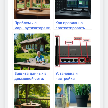
Проблемы с
Как правильно
маршрутизаторами:
протестировать
как предотвратить
маршрутизатор
сбои?
перед покупкой?
Защита данных в
Установка и
домашней сети:
настройка
ваш личный гайд
маршрутизатора:
пошаговое
руководство