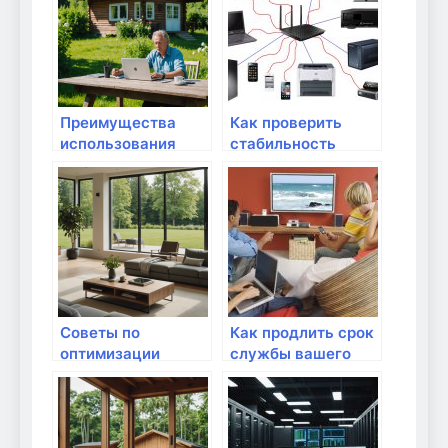
Преимущества
Как проверить
использования
стабильность
VPN на домашнем
интернет-
маршрутизаторе
соединения?
Советы по
Как продлить срок
оптимизации
службы вашего
маршрутизатора
маршрутизатора?
для квартир