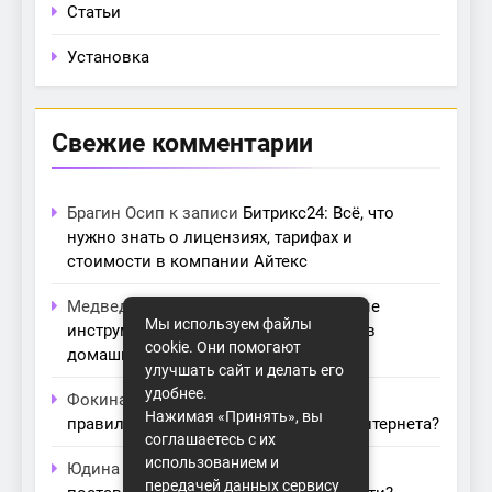
Статьи
Установка
Свежие комментарии
Брагин Осип
к записи
Битрикс24: Всё, что
нужно знать о лицензиях, тарифах и
стоимости в компании Айтекс
Медведева Амалия
к записи
Основные
Мы используем файлы
инструменты для создания серверов в
cookie. Они помогают
домашних условиях
улучшать сайт и делать его
удобнее.
Фокина Нева
к записи
Как выбрать
Нажимая «Принять», вы
правильный модем для домашнего интернета?
соглашаетесь с их
использованием и
Юдина Ивона
к записи
Проблемы с
передачей данных сервису