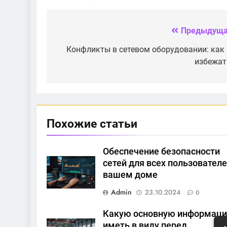
для домашнего
оборудования для
интернета?
компании
Предыдуща
Навигация
по
Конфликты в сетевом оборудовании: как 
избежат
записям
Похожие статьи
Обеспечение безопасности
сетей для всех пользователе
вашем доме
Admin
23.10.2024
0
Какую основную информац
иметь в виду перед