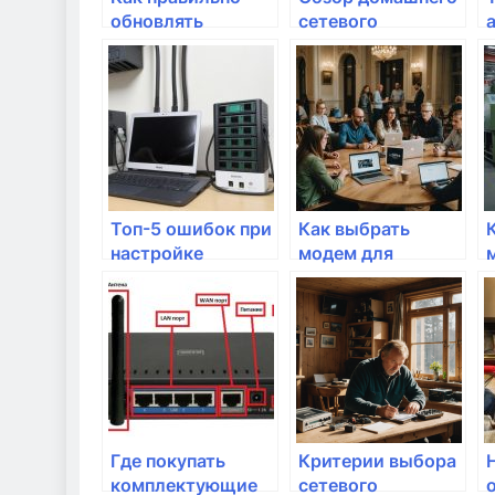
обновлять
сетевого
оборудование для
оборудования для
интернета?
геймеров
Топ-5 ошибок при
Как выбрать
настройке
модем для
домашнего
домашнего
интернета
интернета
Где покупать
Критерии выбора
комплектующие
сетевого