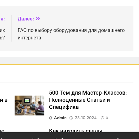
прошивки
его провести?
оборудования
я:
Далее:
их
FAQ по выбору оборудования для домашнего
ь?
интернета
500 Тем для Мастер-Классов:
й в
Полноценные Статьи и
Специфика
Admin
23.10.2024
0
ию
Как находить следы
нестабильных соединений и