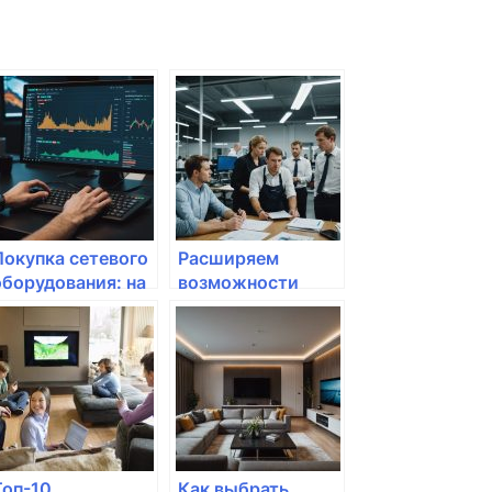
Покупка сетевого
Расширяем
оборудования: на
возможности
что обращать
домашнего
внимание
интернета с
помощью Wi-Fi
Топ-10
Как выбрать