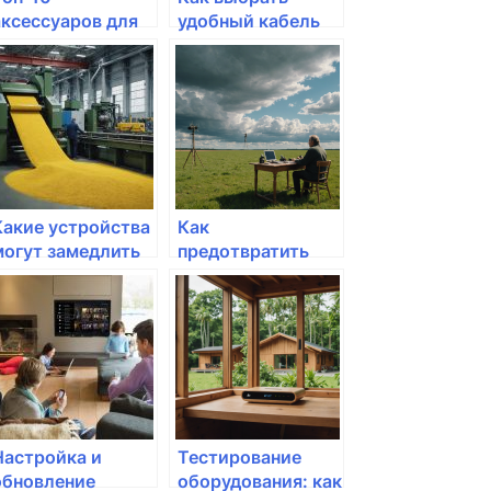
аксессуаров для
удобный кабель
домашнего
для подключения
интернета
интернета?
Какие устройства
Как
могут замедлить
предотвратить
скорость
отключение
интернета?
интернета в
важные моменты
Настройка и
Тестирование
обновление
оборудования: как