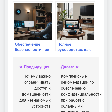
предотвращению
использовании
кражи данных при
общих сетей Wi-Fi?
использовании
домашних
устройств
Обеспечение
Полное
безопасности при
руководство: как
использовании
управлять
беспроводных
настройками
репитеров: полное
конфиденциальности
Предыдущая:
Далее:
Навигация
руководство
в домашних
гаджетах
по
Почему важно
Комплексные
ограничивать
рекомендации по
записям
доступ к
обеспечению
домашней сети
конфиденциальности
для незнакомых
при работе с
устройств
облачными