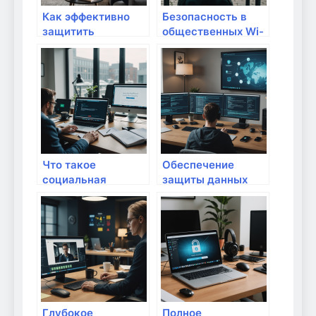
Как эффективно
Безопасность в
защитить
общественных Wi-
приватность при
Fi: как защитить
использовании
свои данные дома
умных устройств:
и в пути
пошаговое
руководство
Что такое
Обеспечение
социальная
защиты данных
инженерия и как
при использовании
защититься от неё
домашних облаков:
дома:
полный гид для
практическое
надежной
руководство
безопасности
Глубокое
Полное