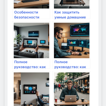
Особенности
Как защитить
безопасности
умные домашние
домашних
устройства от
серверов и NAS
киберугроз:
устройств: как
практическое
защитить свои
руководство
данные
Полное
Полное
руководство: как
руководство: как
защитить личные
эффективно
данные при
защитить личные
взаимодействии с
данные в
приложениями
домашней сети
умного дома