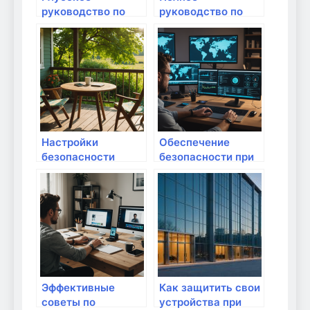
руководство по
руководство по
обеспечению
безопасной
безопасности при
настройке
использовании
интернета для
VoIP и
удаленной работы:
видеозвонков
защити свои
данные и
устройство
Настройки
Обеспечение
безопасности
безопасности при
роутера: как
использовании
защитить свои
облачных сервисов
данные?
в домашних
условиях: советы и
практики
Эффективные
Как защитить свои
советы по
устройства при