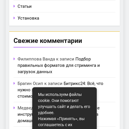
Статьи
Установка
Свежие комментарии
Филиппова Ванда
к записи
Подбор
правильных форматов для стриминга и
загрузок данных
Брагин Осип
к записи
Битрикс24: Всё, что
нужно знать о лицензиях, тарифах и
Мы используем файлы
стоимости в компании Айтекс
cookie. Они помогают
улучшать сайт и делать его
Медведева Амалия
к записи
Основные
удобнее.
инструменты для создания серверов в
Нажимая «Принять», вы
домашних условиях
соглашаетесь с их