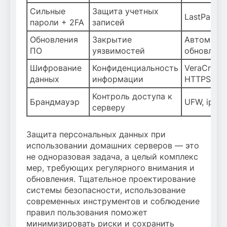
Сильные
Защита учетных
LastPass, 
пароли + 2FA
записей
Обновления
Закрытие
Автомати
ПО
уязвимостей
обновлени
Шифрование
Конфиденциальность
VeraCrypt,
данных
информации
HTTPS
Контроль доступа к
Брандмауэр
UFW, iptab
серверу
Защита персональных данных при
использовании домашних серверов — это
не одноразовая задача, а целый комплекс
мер, требующих регулярного внимания и
обновления. Тщательное проектирование
системы безопасности, использование
современных инструментов и соблюдение
правил пользования поможет
минимизировать риски и сохранить