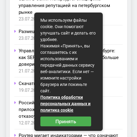
управления репутацией на петербургском
рынке
23.07.2026
Мы используем файлы
cookie. Они помогают
Размещение оборудования в ЦОД
улучшать сайт и делать его
23.07.2026
удобнее.
Нажимая «Принять», вы
Управление репутацией в Санкт-Петербурге:
соглашаетесь с их
как SERM помогает бизнесу получать больше
использованием и
доверия и заявок
передачей данных сервису
21.07.2026
веб-аналитики. Если нет —
измените настройки
Скачать Виндовс 10 игровую
браузера или покиньте
19.07.2026
сайт.
Политика обработки
Российский контроллер доставки
персональных данных и
приложений: как ADC повышает
политика cookie
отказоустойчивость ИТ-сервисов
Принять
12.07.2026
Роутер мигает индикаторами — что означают