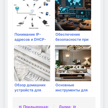
серверов
Понимание IP-
Обеспечение
адресов и DHCP-
безопасности при
серверов
использовании
облачных сервисов
в домашних
условиях: советы и
практики
Обзор домашних
Основные
устройств для
инструменты для
удаленного
создания серверов
доступа
в домашних
условиях
Предыдущая:
Далее: