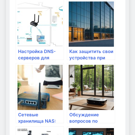
эффективно
от неправомерного
защитить личные
доступа: полный
данные в
гид
домашней сети
Настройка DNS-
Как защитить свои
серверов для
устройства при
улучшения
использовании
скорости
общих сетей Wi-Fi?
Интернета
Сетевые
Обсуждение
хранилища NAS:
вопросов по
особенности и
работоспособности
функции
запланированных