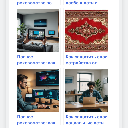
руководство по
особенности и
безопасной
применение
настройке
интернета для
удаленной работы:
защити свои
данные и
устройство
Полное
Как защитить свои
руководство: как
устройства от
защитить личные
вирусов через Wifi
данные при
взаимодействии с
приложениями
умного дома
Полное
Как защитить свои
руководство: как
социальные сети