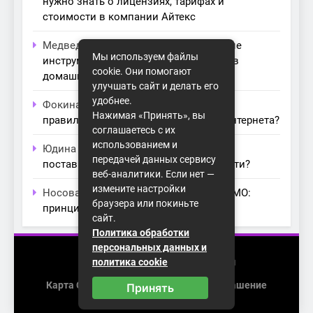
нужно знать о лицензиях, тарифах и
стоимости в компании Айтекс
Медведева Амалия
к записи
Основные
Мы используем файлы
инструменты для создания серверов в
cookie. Они помогают
домашних условиях
улучшать сайт и делать его
удобнее.
Фокина Нева
к записи
Как выбрать
Нажимая «Принять», вы
правильный модем для домашнего интернета?
соглашаетесь с их
использованием и
Юдина Ивона
к записи
Проблемы с
передачей данных сервису
поставщиками интернета: как их обойти?
веб-аналитики. Если нет —
измените настройки
Носова Агата
к записи
Технология MIMO:
браузера или покиньте
принципы работы и её преимущества
сайт.
Политика обработки
персональных данных и
2026 (с) https://homenet-spb.ru
политика cookie
Карта Сайта
Пользовательское Соглашение
Принять