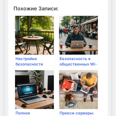
Похожие Записи:
Настройки
Безопасность в
безопасности
общественных Wi-
роутера: как
Fi: как защитить
защитить свои
свои данные дома
данные?
и в пути
Полное
Прокси-серверы: