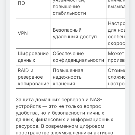
ПО
повышение
вызывает 
стабильности
Настройка
Безопасный
для новичк
VPN
удаленный доступ
особеннос
скорости
Шифрование
Обеспечение
Может сни
данных
конфиденциальности
производи
RAID и
Повышенная
Стоимость
резервное
надежность
сложность
копирование
хранения
настройки
Защита домашних серверов и NAS-
устройств — это не только вопрос
удобства, но и безопасности личных
данных, финансовых и информационных
ресурсов. В современном цифровом
пространстве злоумышленники активно