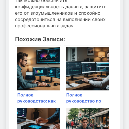
так можно обеспечить
конфиденциальность данных, защитить
его от злоумышленников и спокойно
сосредоточиться на выполнении своих
профессиональных задач.
Похожие Записи:
Полное
Полное
руководство: как
руководство по
эффективно
настройке
защитить личные
брандмауэра для
данные в
защиты домашних
домашней сети
устройств: шаг за