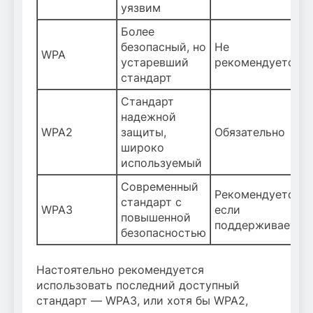
уязвим
Более
безопасный, но
Не
WPA
устаревший
рекомендуется
стандарт
Стандарт
надежной
WPA2
защиты,
Обязательно
широко
используемый
Современный
Рекомендуется,
стандарт с
WPA3
если
повышенной
поддерживается
безопасностью
Настоятельно рекомендуется
использовать последний доступный
стандарт — WPA3, или хотя бы WPA2,