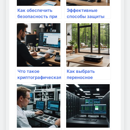
Как обеспечить
Эффективные
безопасность при
способы защиты
онлайн-платежах и
домашнего
покупках: полное
почтового ящика
руководство
от спам-атаки:
полное
руководство
Что такое
Как выбрать
криптографическая
переносное
защита и как ее
устройство для
применять дома:
интернета?
простое
руководство для
безопасного
интернета