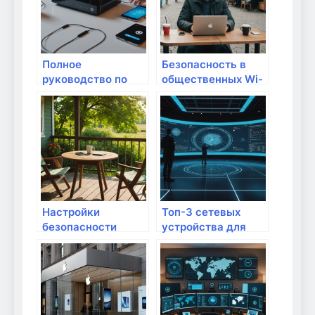
шагом
Полное
Безопасность в
руководство по
общественных Wi-
настройке роутера
Fi: как защитить
для повышения
свои данные дома
безопасности
и в пути
домашней сети
Настройки
Топ-3 сетевых
безопасности
устройства для
роутера: как
удаленной работы
защитить свои
данные?