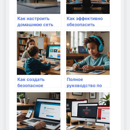
Как настроить
Как эффективно
домашнюю сеть
обезопасить
для удаленной
домашний сервер
работы?
от
несанкционированного
доступа: полное
руководство
Как создать
Полное
безопасное
руководство по
домашнее сетевое
защите детей от
окружение для
нежелательного
детей: полное
контента в
руководство
интернете