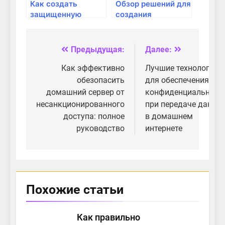
Как создать
Обзор решений для
защищенную
создания
домашнюю сеть
безопасной сети
для удаленной
работы
Предыдущая:
Далее:
Навигация
по
Как эффективно
Лучшие технологии
обезопасить
для обеспечения
записям
домашний сервер от
конфиденциальност
несанкционированного
при передаче данны
доступа: полное
в домашнем
руководство
интернете
Похожие статьи
Как правильно