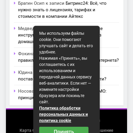
Брагин Осип
к записи
Битрикс24: Всё, что
нужно знать о лицензиях, тарифах и
стоимости в компании Айтекс
Медведева Амалия
к записи
Основные
Мы используем файлы
инструменты для создания серверов в
cookie. Они помогают
домашних условиях
улучшать сайт и делать его
удобнее.
Фокина Нева
к записи
Как выбрать
Нажимая «Принять», вы
правильный модем для домашнего интернета?
соглашаетесь с их
использованием и
Юдина Ивона
к записи
Проблемы с
передачей данных сервису
поставщиками интернета: как их обойти?
веб-аналитики. Если нет —
измените настройки
Носова Агата
к записи
Технология MIMO:
браузера или покиньте
принципы работы и её преимущества
сайт.
Политика обработки
персональных данных и
2026 (с) https://homenet-spb.ru
политика cookie
Карта Сайта
Пользовательское Соглашение
Принять