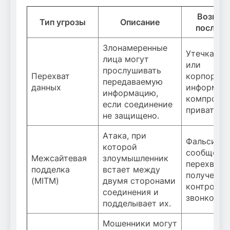
Возмож
Тип угрозы
Описание
последс
Злонамеренные
Утечка ли
лица могут
или
прослушивать
Перехват
корпорати
передаваемую
данных
информаци
информацию,
компроме
если соединение
приватнос
не защищено.
Атака, при
Фальсифи
которой
сообщений
Межсайтевая
злоумышленник
перехват 
подделка
встает между
получение
(MITM)
двумя сторонами
контроля 
соединения и
звонком.
подделывает их.
Мошенники могут