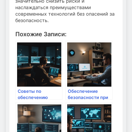
значительно снизить риски и
наслаждаться преимуществами
современных технологий без опасений за
безопасность.
Похожие Записи:
Советы по
Обеспечение
обеспечению
безопасности при
безопасности при
использовании
использовании
беспроводных
торрент-трекеров:
репитеров: полное
как сохранять
руководство
анонимность и