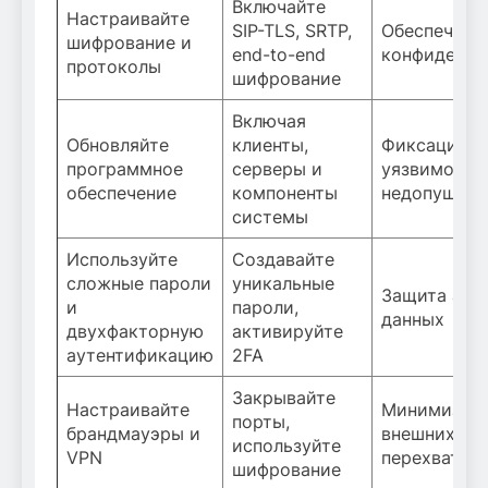
Включайте
Настраивайте
SIP-TLS, SRTP,
Обеспечени
шифрование и
end-to-end
конфиденци
протоколы
шифрование
Включая
Обновляйте
клиенты,
Фиксация
программное
серверы и
уязвимосте
обеспечение
компоненты
недопущени
системы
Используйте
Создавайте
сложные пароли
уникальные
Защита акк
и
пароли,
данных
двухфакторную
активируйте
аутентификацию
2FA
Закрывайте
Настраивайте
Минимизац
порты,
брандмауэры и
внешних угр
используйте
VPN
перехвата 
шифрование