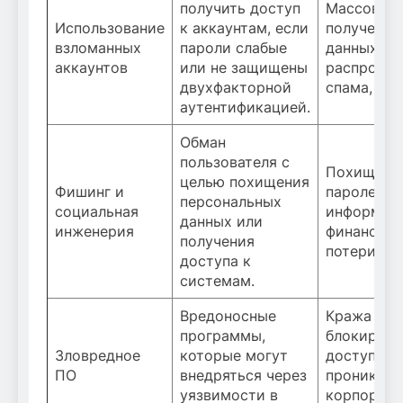
получить доступ
Массовое
Использование
к аккаунтам, если
получение
взломанных
пароли слабые
данных,
аккаунтов
или не защищены
распростр
двухфакторной
спама, ша
аутентификацией.
Обман
пользователя с
Похищени
целью похищения
Фишинг и
паролей, у
персональных
социальная
информаци
данных или
инженерия
финансов
получения
потери.
доступа к
системам.
Вредоносные
Кража дан
программы,
блокировк
Зловредное
которые могут
доступа,
ПО
внедряться через
проникнов
уязвимости в
корпорат