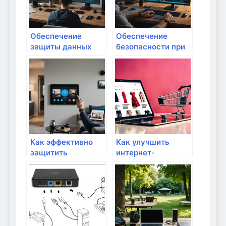
защиту
Обеспечение
Обеспечение
защиты данных
безопасности при
при использовании
использовании
домашних облаков:
облачных сервисов
полный гид для
в домашних
надежной
условиях: советы и
безопасности
практики
Как эффективно
Как улучшить
защитить
интернет-
приватность при
соединение для
использовании
видеозвонков?
умных устройств:
пошаговое
руководство