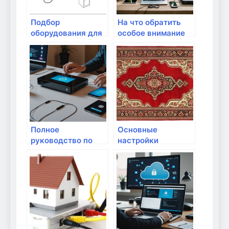
Подбор
На что обратить
оборудования для
особое внимание
видеозвонков
при использовании
через интернет
сетевых ресурсов
Полное
Основные
руководство по
настройки
настройке роутера
безопасности для
для повышения
домашней сети
безопасности
домашней сети