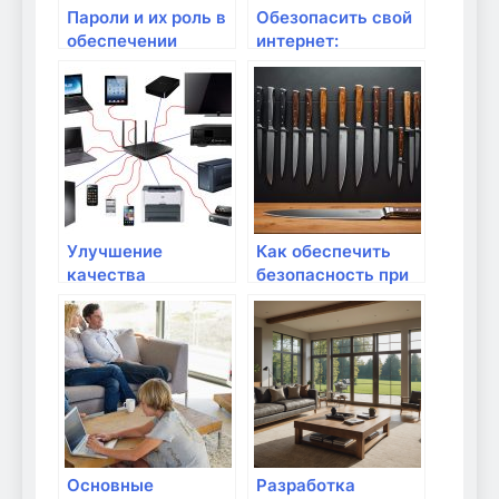
Пароли и их роль в
Обезопасить свой
обеспечении
интернет:
безопасности
ключевые меры
предосторожности
при использовании
облачных сервисов
Улучшение
Как обеспечить
качества
безопасность при
видеозвонков в
использовании
Скайпе или Zoom
интернета?
Основные
Разработка