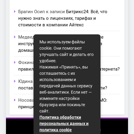
Брагин Осип
к записи
Битрикс24: Всё, что
нужно знать о лицензиях, тарифах и
стоимости в компании Айтекс
Медведева Амалия
к записи
Основные
Мы используем файлы
инструменты для создания серверов в
cookie. Они помогают
домашних условиях
улучшать сайт и делать его
удобнее.
Фокина Нева
к записи
Как выбрать
Нажимая «Принять», вы
правильный модем для домашнего интернета?
соглашаетесь с их
использованием и
Юдина Ивона
к записи
Проблемы с
передачей данных сервису
поставщиками интернета: как их обойти?
веб-аналитики. Если нет —
измените настройки
Носова Агата
к записи
Технология MIMO:
браузера или покиньте
принципы работы и её преимущества
сайт.
Политика обработки
персональных данных и
2026 (с) https://homenet-spb.ru
политика cookie