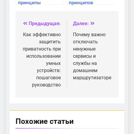
принципы
принципов
безопасности в
безопасности на
домашней сети
уровне большого
числа
Предыдущая:
Далее:
Навигация
пользователей
по
Как эффективно
Почему важно
защитить
отключать
записям
приватность при
ненужные
использовании
сервисы и
умных
службы на
устройств:
домашнем
пошаговое
маршрутизаторе
руководство
Похожие статьи