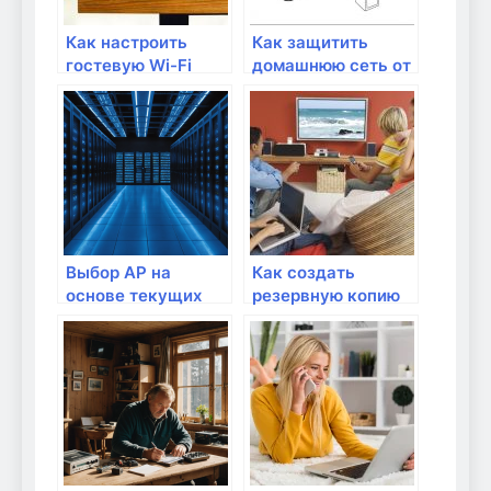
Как настроить
Как защитить
гостевую Wi-Fi
домашнюю сеть от
сеть для домашних
взлома
гостей?
Выбор AP на
Как создать
основе текущих
резервную копию
пользователей
данных в
домашней сети?