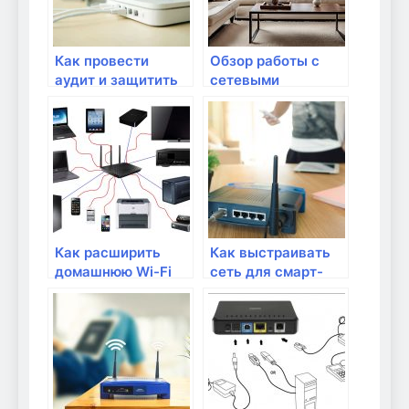
Как провести
Обзор работы с
аудит и защитить
сетевыми
Wi-Fi сеть от
устройствами для
хакеров и
дома
вторжений
Как расширить
Как выстраивать
домашнюю Wi-Fi
сеть для смарт-
сеть
экосистемы?