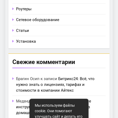
Роутеры
Сетевое оборудование
Статьи
Установка
Свежие комментарии
Брагин Осип
к записи
Битрикс24: Всё, что
нужно знать о лицензиях, тарифах и
стоимости в компании Айтекс
Медведева Амалия
к записи
Основные
Мы используем файлы
инструменты для создания серверов в
cookie. Они помогают
домашних условиях
улучшать сайт и делать его