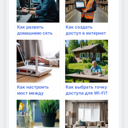
Как развить
Как создать
домашнюю сеть
доступ в интернет
для онлайн-
для гостей?
работы?
Как настроить
Как выбрать точку
мост между
доступа для Wi-Fi?
роутерами для
увеличения
покрытия Wi-Fi?