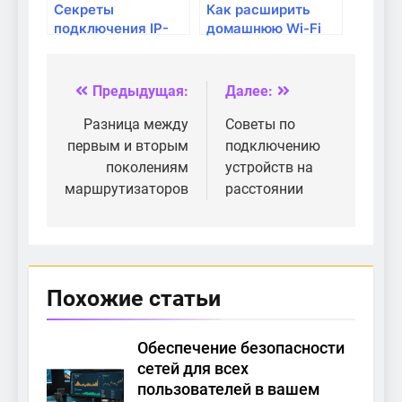
Секреты
Как расширить
подключения IP-
домашнюю Wi-Fi
камер в домашнюю
сеть с помощью
сеть
репитера?
Предыдущая:
Далее:
Навигация
по
Разница между
Советы по
первым и вторым
подключению
записям
поколениям
устройств на
маршрутизаторов
расстоянии
Похожие статьи
Обеспечение безопасности
сетей для всех
пользователей в вашем