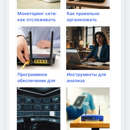
Мониторинг сети:
Как правильно
как отслеживать
организовать
подключенные
обслуживание и
устройства
мониторинг
сетевой
безопасности
дома: полный гид
Программное
Инструменты для
обеспечение для
анализа
анализа
соединения в
производительности
интернет-сети
оборудования