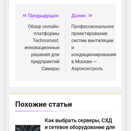
обслуживание
оборудования
компьютеров
MikroTik для
организаций в
вашего бизнеса
Предыдущая:
Далее:
Навигация
Москве
по
Обзор онлайн-
Профессиональное
платформы
проектирование
записям
Technorosst:
систем вентиляции
инновационные
и
решения для
кондиционирования
предприятий
в Москве —
Самары
Аэроконтроль
Похожие статьи
Как выбрать серверы, СХД
и сетевое оборудование для