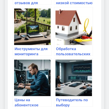
отзывов для
низкой стоимостью
Яндекс Карт:
услуги: стоит ли
Обзор и
доверять?
возможности
Инструменты для
Обработка
мониторинга
пользовательских
работы интернет-
данных в
сети
домашней среде:
как защитить
себя?
Цены на
Путеводитель по
абонентское
выбору