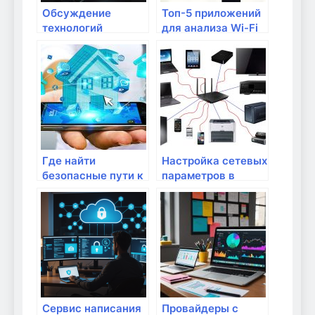
Обсуждение
Топ-5 приложений
технологий
для анализа Wi-Fi
анализа интернета
сети
в домашних
условиях
Где найти
Настройка сетевых
безопасные пути к
параметров в
обеспечению
Windows
дополнительных
данных?
Сервис написания
Провайдеры с