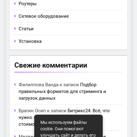
Роутеры
Сетевое оборудование
Статьи
Установка
Свежие комментарии
Филиппова Ванда
к записи
Подбор
правильных форматов для стриминга и
загрузок данных
Брагин Осип
к записи
Битрикс24: Всё, что
нужно знать о лицензиях, тарифах и
Мы используем файлы
стоимости в компании Айтекс
cookie. Они помогают
улучшать сайт и делать его
Медведева Амалия
к записи
Основные