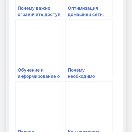
Почему важно
Оптимизация
ограничить доступ
домашней сети:
сторонних
что важно знать?
устройств к
вашему Wi-Fi:
защищайте
домашний
интернет от угроз
Обучение и
Почему
информирование о
необходимо
безопасности в
регулярно
домашней сети
проверять
уязвимости в
домашней сети:
безопасность дома
в цифровую эпоху
Полное
Как настроить