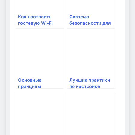
Как настроить
Система
гостевую Wi-Fi
безопасности для
сеть для домашних
домашней сети
гостей?
Основные
Лучшие практики
принципы
по настройке
безопасности в
безопасности Wi-Fi
домашней сети
для семей: защита
домашней сети