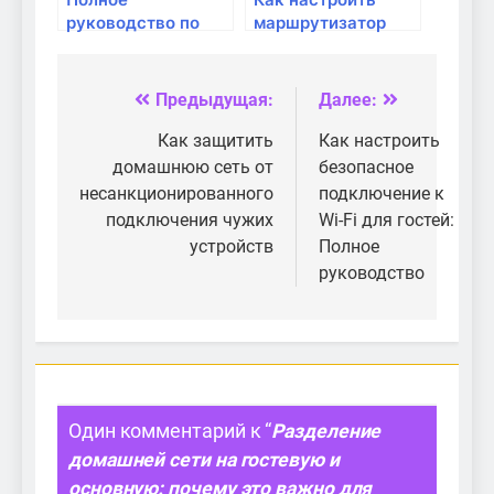
руководство по
маршрутизатор
настройке роутера
для безопасности
для повышения
домашней сети
безопасности
Предыдущая:
Далее:
Навигация
домашней сети
по
Как защитить
Как настроить
домашнюю сеть от
безопасное
записям
несанкционированного
подключение к
подключения чужих
Wi-Fi для гостей:
устройств
Полное
руководство
Один комментарий к “
Разделение
домашней сети на гостевую и
основную: почему это важно для