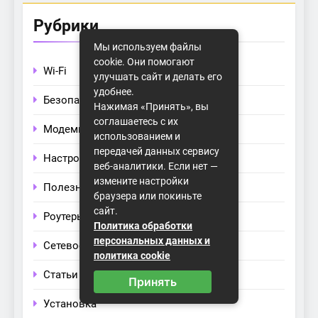
Рубрики
Мы используем файлы
cookie. Они помогают
Wi-Fi
улучшать сайт и делать его
удобнее.
Безопасность
Нажимая «Принять», вы
соглашаетесь с их
Модемы
использованием и
передачей данных сервису
Настройка
веб-аналитики. Если нет —
измените настройки
Полезные советы
браузера или покиньте
сайт.
Роутеры
Политика обработки
персональных данных и
Сетевое оборудование
политика cookie
Статьи
Принять
Установка