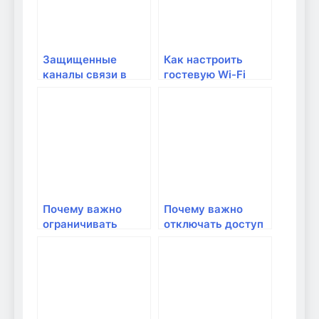
Защищенные
Как настроить
каналы связи в
гостевую Wi-Fi
домашних
сеть на роутере?
условиях: почему
это важно для
безопасности и
комфорта
Почему важно
Почему важно
ограничивать
отключать доступ
возможности IoT
к сети для старых
устройств в сети:
и ненужных
безопасные
устройств
советы для
современного
дома