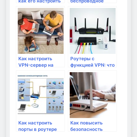
как его настроить
беспроводное
на роутере?
соединение Wi-Fi в
домашней сети?
Как настроить
Роутеры с
VPN-сервер на
функцией VPN: что
роутере для
это такое и как
удаленного
настроить?
доступа?
Как настроить
Как повысить
порты в роутере
безопасность
для игр и
домашней Wi-Fi