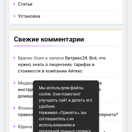
Статьи
Установка
Свежие комментарии
Брагин Осип
к записи
Битрикс24: Всё, что
нужно знать о лицензиях, тарифах и
стоимости в компании Айтекс
Медведева Амалия
к записи
Основные
Мы используем файлы
инструменты для создания серверов в
cookie. Они помогают
домашних условиях
улучшать сайт и делать его
удобнее.
Фокина Нева
к записи
Как выбрать
Нажимая «Принять», вы
правильный модем для домашнего интернета?
соглашаетесь с их
использованием и
Юдина Ивона
к записи
Проблемы с
передачей данных сервису