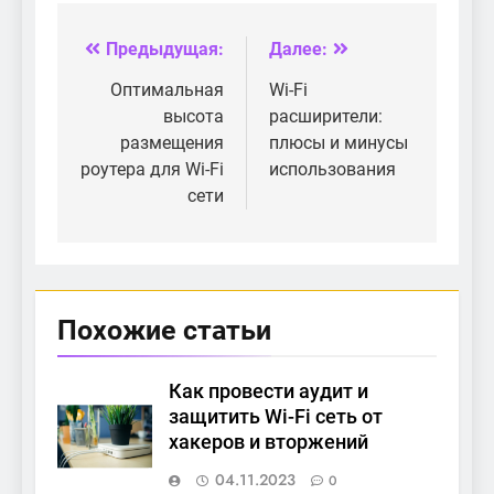
приложений
сети с помощью
роутера?
Предыдущая:
Далее:
Навигация
по
Оптимальная
Wi-Fi
высота
расширители:
записям
размещения
плюсы и минусы
роутера для Wi-Fi
использования
сети
Похожие статьи
Как провести аудит и
защитить Wi-Fi сеть от
хакеров и вторжений
04.11.2023
0