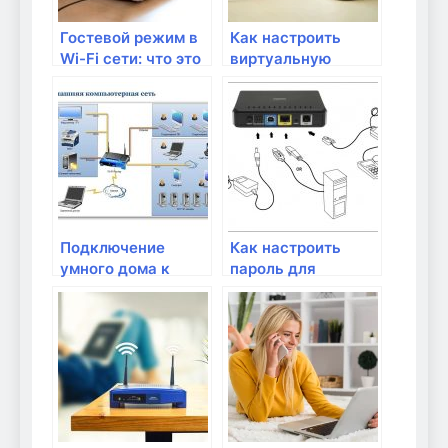
Гостевой режим в
Как настроить
Wi-Fi сети: что это
виртуальную
такое и как его
частную сеть на
настроить?
роутере?
Подключение
Как настроить
умного дома к
пароль для
роутеру: что нужно
беспроводной
знать?
сети?