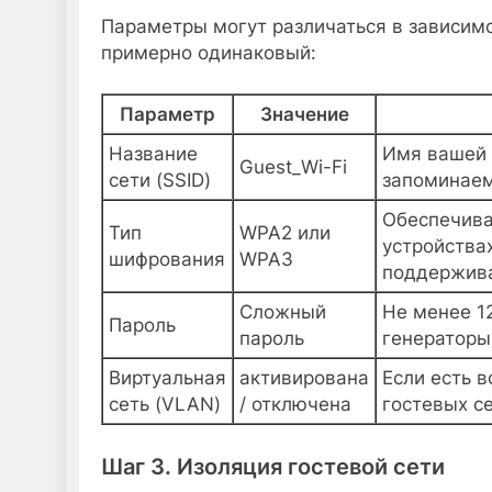
Параметры могут различаться в зависимо
примерно одинаковый:
Параметр
Значение
Название
Имя вашей 
Guest_Wi-Fi
сети (SSID)
запоминае
Обеспечива
Тип
WPA2 или
устройства
шифрования
WPA3
поддержива
Сложный
Не менее 1
Пароль
пароль
генераторы
Виртуальная
активирована
Если есть 
сеть (VLAN)
/ отключена
гостевых се
Шаг 3. Изоляция гостевой сети