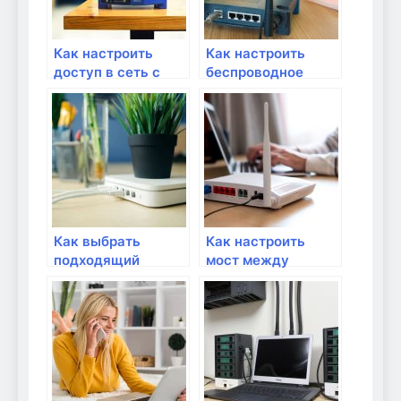
Как настроить
Как настроить
доступ в сеть с
беспроводное
помощью мак-
соединение Wi-Fi в
фильтрации?
домашней сети?
Как выбрать
Как настроить
подходящий
мост между
маршрутизатор
роутерами для
для домашней
увеличения
сети?
покрытия Wi-Fi?