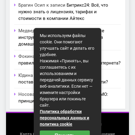
Брагин Осип
к записи
Битрикс24: Всё, что
нужно знать о лицензиях, тарифах и
стоимости в компании Айтекс
Медведева Амалия
к записи
Основные
Мы используем файлы
инструменты для создания серверов в
cookie. Они помогают
домашних условиях
улучшать сайт и делать его
удобнее.
Фокина Нева
к записи
Как выбрать
Нажимая «Принять», вы
правильный модем для домашнего интернета?
соглашаетесь с их
использованием и
Юдина Ивона
к записи
Проблемы с
передачей данных сервису
поставщиками интернета: как их обойти?
веб-аналитики. Если нет —
измените настройки
Носова Агата
к записи
Технология MIMO:
браузера или покиньте
принципы работы и её преимущества
сайт.
Политика обработки
персональных данных и
2026 (с) https://homenet-spb.ru
политика cookie
Карта Сайта
Пользовательское Соглашение