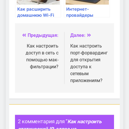
Как расширить
Интернет-
домашнюю Wi-Fi
провайдеры
сеть с помощью
города Волжский
репитера?
Предыдущая:
Далее:
Навигация
по
Как настроить
Как настроить
доступ в сеть с
порт-форвардинг
записям
помощью мак-
для открытия
фильтрации?
доступа к
сетевым
приложениям?
2 комментария для “
Как настроить