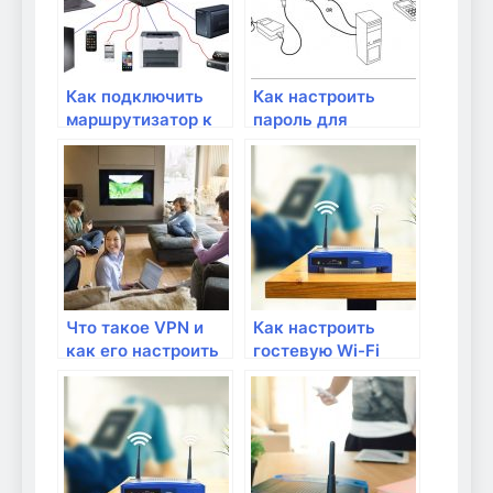
Как подключить
Как настроить
маршрутизатор к
пароль для
домашнему
беспроводной
интернету
сети?
провайдера?
Что такое VPN и
Как настроить
как его настроить
гостевую Wi-Fi
на роутере?
сеть для домашних
гостей?