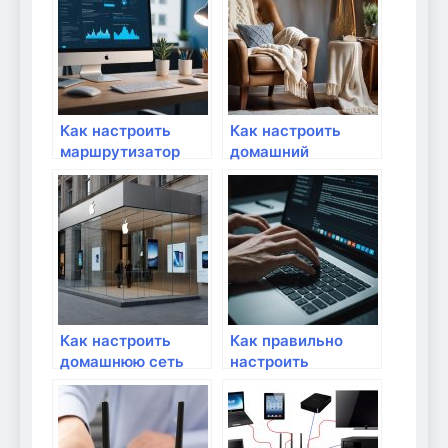
Как настроить
Как настроить
маршрутизатор
домашний
для работы с
интернет
несколькими
самостоятельно
провайдерами?
Как настроить
Как правильно
домашнюю сеть
настроить
для удаленной
домашний роутер
работы?