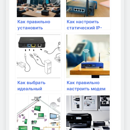
Как правильно
Как настроить
установить
статический IP-
маршрутизатор в
адрес на
доме
маршрутизаторе?
Как выбрать
Как правильно
идеальный
настроить модем
маршрутизатор
для подключения
для интернета
через сетевой
вещей?
кабель?