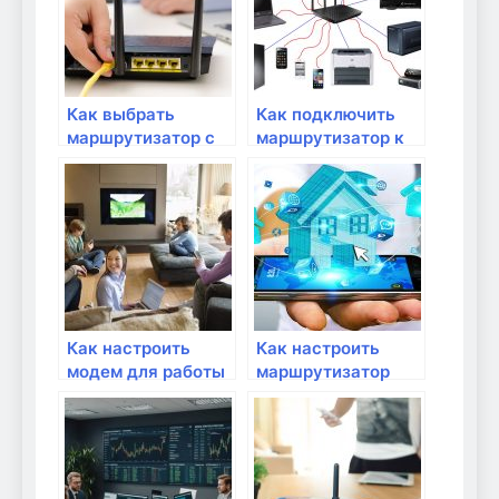
Как выбрать
Как подключить
маршрутизатор с
маршрутизатор к
поддержкой VPN?
домашнему
интернету
провайдера?
Как настроить
Как настроить
модем для работы
маршрутизатор
с IP-телефонией?
для безопасности
домашней сети