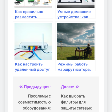
Как правильно
Умные домашние
разместить
устройства: как
маршрутизатор в
выбрать
доме
правильный
маршрутизатор
Как настроить
Режимы работы
удаленный доступ
маршрутизатора:
к домашнему
что они означают?
серверу?
Предыдущая:
Далее:
Навигация
по
Проблемы с
Как выбрать
совместимостью
фильтры для
записям
оборудования:
защиты сетевых