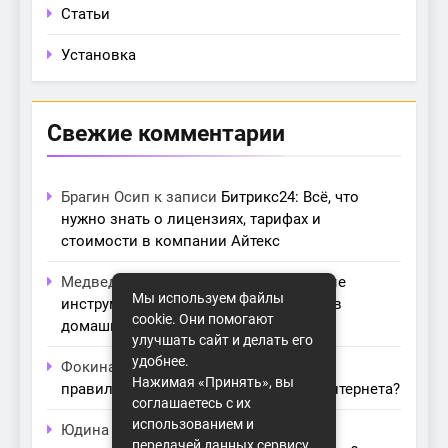
Статьи
Установка
Свежие комментарии
Брагин Осип
к записи
Битрикс24: Всё, что
нужно знать о лицензиях, тарифах и
стоимости в компании Айтекс
Медведева Амалия
к записи
Основные
Мы используем файлы
инструменты для создания серверов в
cookie. Они помогают
домашних условиях
улучшать сайт и делать его
удобнее.
Фокина Нева
к записи
Как выбрать
Нажимая «Принять», вы
правильный модем для домашнего интернета?
соглашаетесь с их
использованием и
Юдина Ивона
к записи
Проблемы с
передачей данных сервису