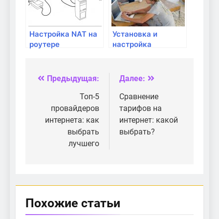
Настройка NAT на
Установка и
роутере
настройка
фаервола для
защиты домашней
сети
Предыдущая:
Далее:
Навигация
по
Топ-5
Сравнение
провайдеров
тарифов на
записям
интернета: как
интернет: какой
выбрать
выбрать?
лучшего
Похожие статьи