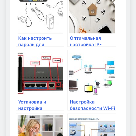
Как настроить
Оптимальная
пароль для
настройка IP-
беспроводной
адресов в
сети?
локальной сети
Установка и
Настройка
настройка
безопасности Wi-Fi
маршрутизатора:
сети: советы и
пошаговое
рекомендации
руководство