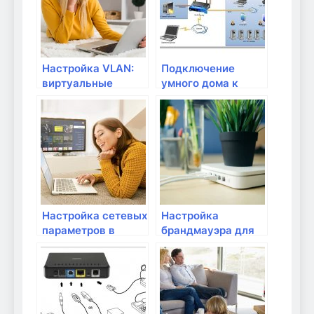
Настройка VLAN:
Подключение
виртуальные
умного дома к
локальные сети
роутеру: что нужно
знать?
Настройка сетевых
Настройка
параметров в
брандмауэра для
Windows
защиты домашней
Wi-Fi