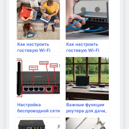
настроить?
гостей?
Как настроить
Как настроить
гостевую Wi-Fi
гостевую Wi-Fi
сеть для дома
сеть на роутере?
Настройка
Важные функции
беспроводной сети
роутера для дачи,
Wi-Fi на маке
о которых нужно
знать