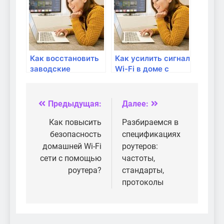
Как восстановить
Как усилить сигнал
заводские
Wi-Fi в доме с
настройки
помощью роутера?
роутера?
Предыдущая:
Далее:
Навигация
по
Как повысить
Разбираемся в
безопасность
спецификациях
записям
домашней Wi-Fi
роутеров:
сети с помощью
частоты,
роутера?
стандарты,
протоколы