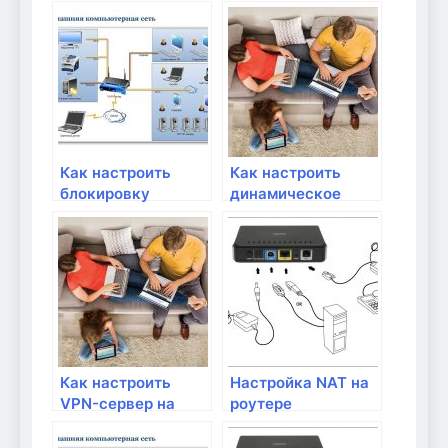
сеть на роутере?
адрес на роутере?
Как настроить
Как настроить
блокировку
динамическое
определенных веб-
обновление DNS на
сайтов на роутере?
роутере?
Как настроить
Настройка NAT на
VPN-сервер на
роутере
роутере для
удаленного