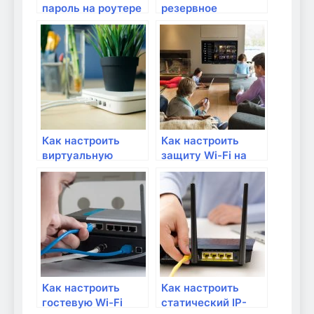
пароль на роутере
резервное
для защиты сети?
копирование на
роутере?
Как настроить
Как настроить
виртуальную
защиту Wi-Fi на
частную сеть на
своем роутере?
роутере?
Как настроить
Как настроить
гостевую Wi-Fi
статический IP-