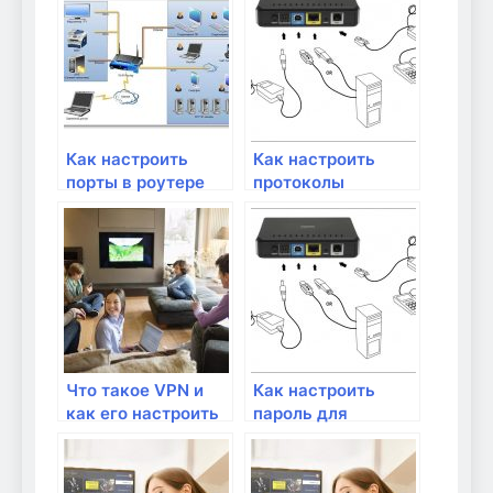
доступа?
Как настроить
Как настроить
порты в роутере
протоколы
для игр и
безопасности WEP,
приложений
WPA и WPA2 на
роутере?
Что такое VPN и
Как настроить
как его настроить
пароль для
на роутере?
беспроводной
сети?