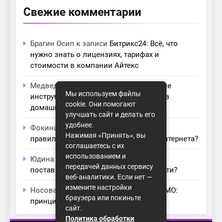
Свежие комментарии
Брагин Осип
к записи
Битрикс24: Всё, что
нужно знать о лицензиях, тарифах и
стоимости в компании Айтекс
Медведева Амалия
к записи
Основные
Мы используем файлы
инструменты для создания серверов в
cookie. Они помогают
домашних условиях
улучшать сайт и делать его
удобнее.
Фокина Нева
к записи
Как выбрать
Нажимая «Принять», вы
правильный модем для домашнего интернета?
соглашаетесь с их
использованием и
Юдина Ивона
к записи
Проблемы с
передачей данных сервису
поставщиками интернета: как их обойти?
веб-аналитики. Если нет —
измените настройки
Носова Агата
к записи
Технология MIMO:
браузера или покиньте
принципы работы и её преимущества
сайт.
Политика обработки