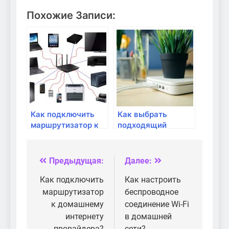
Похожие Записи:
Как подключить
Как выбрать
маршрутизатор к
подходящий
домашнему
маршрутизатор
интернету
для домашней
провайдера?
сети?
Предыдущая:
Далее:
Навигация
по
Как подключить
Как настроить
маршрутизатор
беспроводное
записям
к домашнему
соединение Wi-Fi
интернету
в домашней
провайдера?
сети?