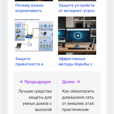
Почему важно
Защита устройств
ограничивать
от интернет-угроз:
возможности IoT
что стоит делать
устройств в сети:
регулярно?
безопасные
советы для
современного
дома
Защита
Эффективные
приватности и
методы борьбы с
персональных
вредоносным ПО в
данных в
домашней сети:
домашней сети
защита и
Предыдущая:
Далее:
Навигация
профилактика
по
Лучшие средства
Как обезопасить
защиты для
домашнюю сеть
записям
умных домов с
от внешних атак:
высокой
практические