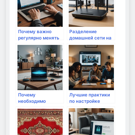
Почему важно
Разделение
регулярно менять
домашней сети на
пароли на
гостевую и
домашних
основную: почему
устройствах:
это важно для
защита вашего
безопасности и
цифрового
удобства
пространства
Почему
Лучшие практики
необходимо
по настройке
регулярно
безопасности Wi-Fi
проверять
для семей: защита
уязвимости в
домашней сети
домашней сети:
безопасность дома