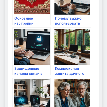
в цифровую эпоху
Основные
Почему важно
настройки
использовать
безопасности для
безопасные сайты
домашней сети
для онлайн-
закупок: защита
вашего дома и
данных
Защищенные
Комплексная
каналы связи в
защита дачного
домашних
Wi-Fi: выбор
условиях: почему
роутера и
это важно для
настройки для
безопасности и
обеспечения
комфорта
безопасности