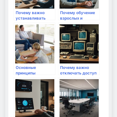
Почему важно
Почему обучение
устанавливать
взрослых и
антивирусное
пожилых правил
программное
интернет-
обеспечение на
безопасности так
все устройства:
важно для
защита дома и в
современного
работе
дома
Основные
Почему важно
принципы
отключать доступ
безопасности в
к сети для старых
домашней сети
и ненужных
устройств