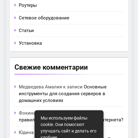
Роутеры
Сетевое оборудование
Статьи
Установка
Свежие комментарии
Медведева Амалия
к записи
Основные
инструменты для создания серверов в
домашних условиях
Фокина Нева
к записи
Как выбрать
Мы используем файлы
правильный модем для домашнего интернета?
cookie. Они помогают
улучшать сайт и делать его
Юдина Ивона
к записи
Проблемы с
удобнее.