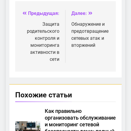
домашней Wi-Fi
домашней сети?
сети
Предыдущая:
Далее:
Навигация
по
Защита
Обнаружение и
родительского
предотвращение
записям
контроля и
сетевых атак и
мониторинга
вторжений
активности в
сети
Похожие статьи
Как правильно
организовать обслуживание
и мониторинг сетевой