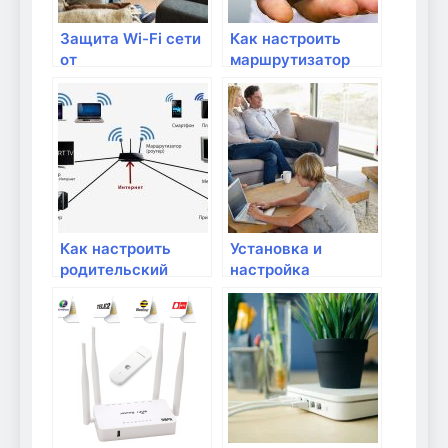
Защита Wi-Fi сети
Как настроить
от
маршрутизатор
несанкционированного
для безопасности
доступа
домашней сети
Как настроить
Установка и
родительский
настройка
контроль в
фаервола для
домашней сети?
защиты домашней
сети