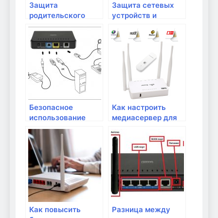
Защита
Защита сетевых
родительского
устройств и
контроля и
компьютеров от
мониторинга
вирусов и хакеров
активности в сети
Безопасное
Как настроить
использование
медиасервер для
облачных сервисов
стриминга
и хранение данных
контента на
устройства в
домашней сети?
Как повысить
Разница между