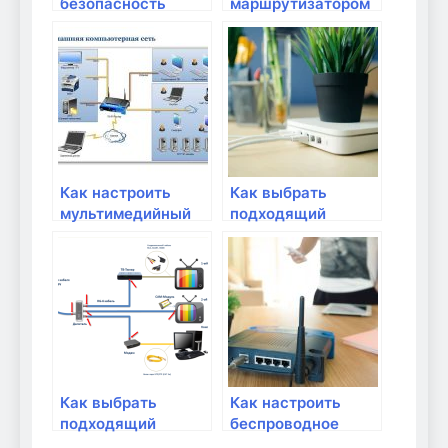
безопасность
маршрутизатором
домашней Wi-Fi
и роутером: что
сети с помощью
выбрать для
роутера?
домашней сети?
Как настроить
Как выбрать
мультимедийный
подходящий
сервер в домашней
маршрутизатор
сети
для домашней
сети?
Как выбрать
Как настроить
подходящий
беспроводное
роутер для
соединение Wi-Fi в