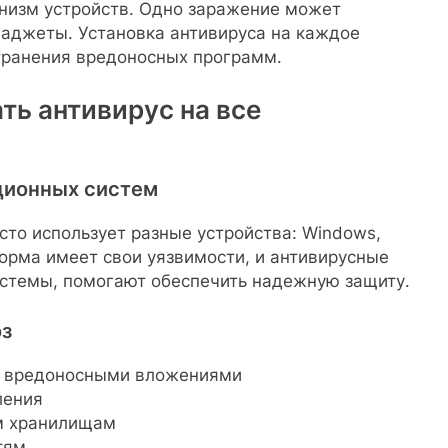
низм устройств. Одно заражение может
гаджеты. Установка антивируса на каждое
транения вредоносных программ.
ть антивирус на все
ационных систем
то использует разные устройства: Windows,
форма имеет свои уязвимости, и антивирусные
стемы, помогают обеспечить надежную защиту.
оз
с вредоносными вложениями
ления
м хранилищам
тям