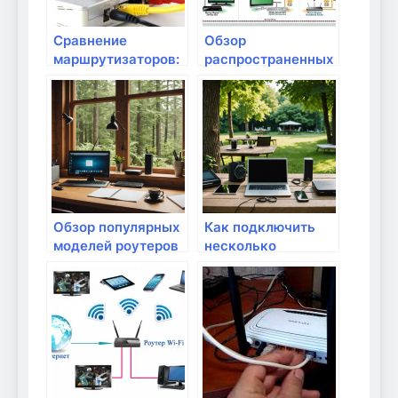
Сравнение
Обзор
маршрутизаторов:
распространенных
Wi-Fi 5 vs Wi-Fi 6
моделей роутеров
Обзор популярных
Как подключить
моделей роутеров
несколько
для дачного
устройств к
Интернета
дачному роутеру
без потери
скорости