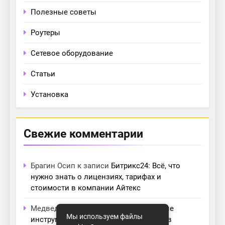
Полезные советы
Роутеры
Сетевое оборудование
Статьи
Установка
Свежие комментарии
Брагин Осип
к записи
Битрикс24: Всё, что
нужно знать о лицензиях, тарифах и
стоимости в компании Айтекс
Медведева Амалия
к записи
Основные
Мы используем файлы
инструменты для создания серверов в