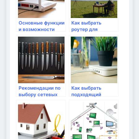
Основные функции
Как выбрать
и возможности
роутер для
современных
участка с плохим
модемов
сигналом
Рекомендации по
Как выбрать
выбору сетевых
подходящий
кабелей для дома
маршрутизатор
для домашней
сети?