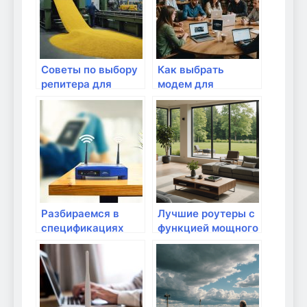
Советы по выбору
Как выбрать
репитера для
модем для
улучшения Wi-Fi
домашнего
интернета
Разбираемся в
Лучшие роутеры с
спецификациях
функцией мощного
роутеров: частоты,
Wi-Fi для
стандарты,
загородного дома
протоколы