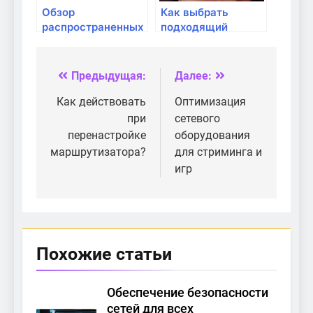
Обзор
Как выбрать
распространенных
подходящий
моделей роутеров
роутер для
домашней сети?
Предыдущая:
Далее:
Навигация
по
Как действовать
Оптимизация
при
сетевого
записям
перенастройке
оборудования
маршрутизатора?
для стриминга и
игр
Похожие статьи
Обеспечение безопасности
сетей для всех