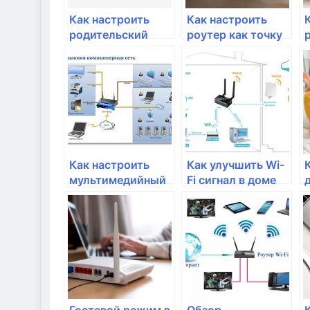
Как настроить
Как настроить
родительский
роутер как точку
контроль в
доступа
домашней сети?
Как настроить
Как улучшить Wi-
мультимедийный
Fi сигнал в доме
сервер в
домашней сети
Гостевой режим в
Обзор