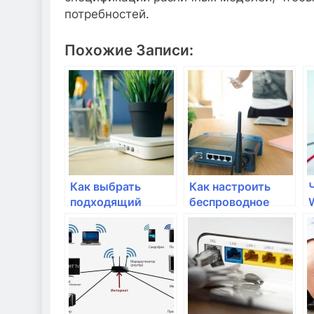
потребностей.
Похожие Записи:
Как выбрать
Как настроить
подходящий
беспроводное
маршрутизатор
соединение Wi-Fi
для домашней
в домашней сети?
сети?