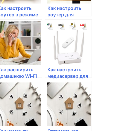
Как настроить
Как настроить
роутер в режиме
роутер для
моста для
подключения
подключения
через VPN
кабельного
интернета?
Как расширить
Как настроить
домашнюю Wi-Fi
медиасервер для
сеть с помощью
стриминга
репитера?
контента на
устройства в
домашней сети?
Как изменить
Оптимальная