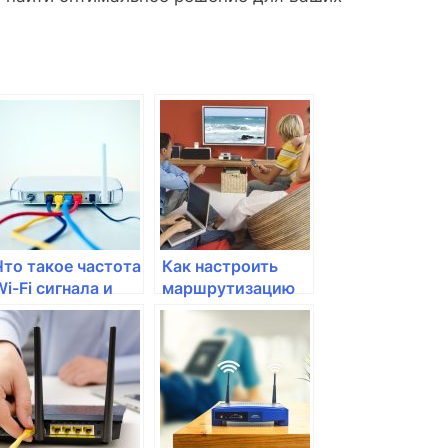
Что такое частота
Как настроить
Wi-Fi сигнала и
маршрутизацию
как ее настроить
IPv6 в домашней
сети?